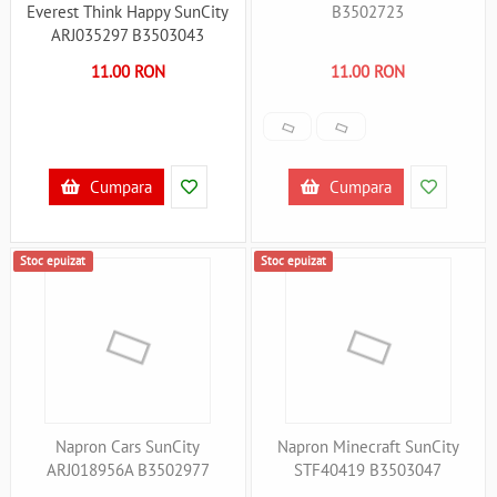
Everest Think Happy SunCity
B3502723
ARJ035297 B3503043
11.00 RON
11.00 RON
Cumpara
Cumpara
Stoc epuizat
Stoc epuizat
Napron Cars SunCity
Napron Minecraft SunCity
ARJ018956A B3502977
STF40419 B3503047