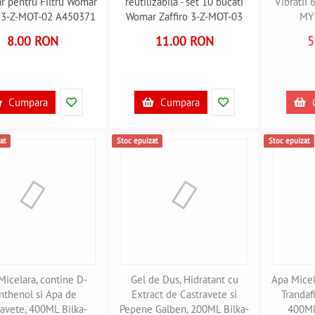
r pentru Filtru Womar
reutilizabila - set 10 bucati
Vibratii
o 3-Z-MOT-02 A450371
Womar Zaffiro 3-Z-MOT-03
MY
A450372
8.00 RON
11.00 RON
5
Cumpara
Cumpara
at
Stoc epuizat
Stoc epuizat
Micelara, contine D-
Gel de Dus, Hidratant cu
Apa Micel
nthenol si Apa de
Extract de Castravete si
Trandafi
ravete, 400ML Bilka-
Pepene Galben, 200ML Bilka-
400ML