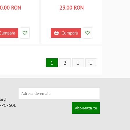
0363 A450363
A450361
0.00 RON
23.00 RON
Cumpara
Cumpara
1
2
Aboneaza-te