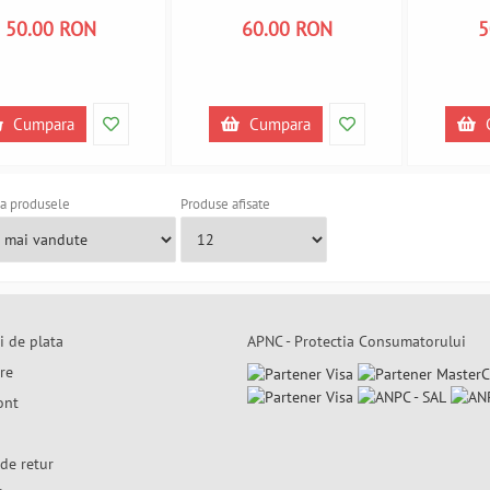
yle PL450365 A450365
Lifestyle PL450366 A450366
PL45
50.00 RON
60.00 RON
5
Cumpara
Cumpara
a produsele
Produse afisate
i de plata
APNC - Protectia Consumatorului
are
ont
de retur