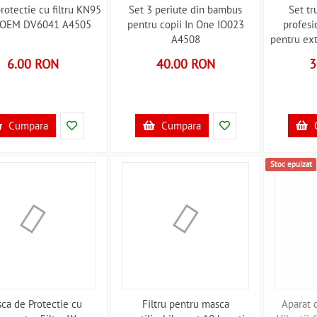
rotectie cu filtru KN95
Set 3 periute din bambus
Set tr
 OEM DV6041 A4505
pentru copii In One IO023
profesi
A4508
pentru ex
Iso Tra
6.00 RON
40.00 RON
3
Cumpara
Cumpara
Stoc epuizat
ca de Protectie cu
Filtru pentru masca
Aparat 