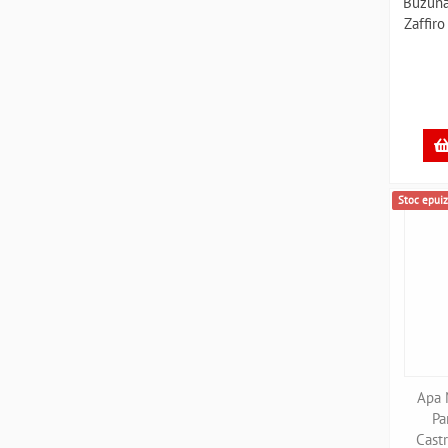
Buzuna
Zaffir
Stoc epuiz
Apa 
Pa
Cast