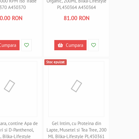
 6000 RPM Iso Trade
Organic, 200ML Bilka-Lifestyle
370 A450370
PL450364 A450364
0.00 RON
81.00 RON
Cumpara
Cumpara
Stoc epuizat
ara, contine Apa de
Gel Intim, cu Proteina din
ri si D-Panthenol,
Lapte, Musetel si Tea Tree, 200
 Bilka-Lifestyle
ML Bilka-Lifestyle PL450361