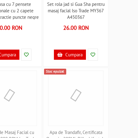
usa cu 7 pensete
Set rola jad si Gua Sha pentru
onale cu 2 capete
masaj facial Iso Trade MY367
tractie puncte negre
A450367
de MY45012 A45012
0.00 RON
26.00 RON
Cumpara
Cumpara
Stoc epuizat
de Masaj Facial cu
Apa de Trandafir, Certificata