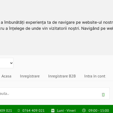
u a îmbunătăți experiența ta de navigare pe website-ul nostr
ru a înțelege de unde vin vizitatorii noștri. Navigând pe web
Acasa
Inregistrare
Inregistrare B2B
Intra in cont
409 021
0764 409 021
Luni - Vineri
09:00 - 15:00