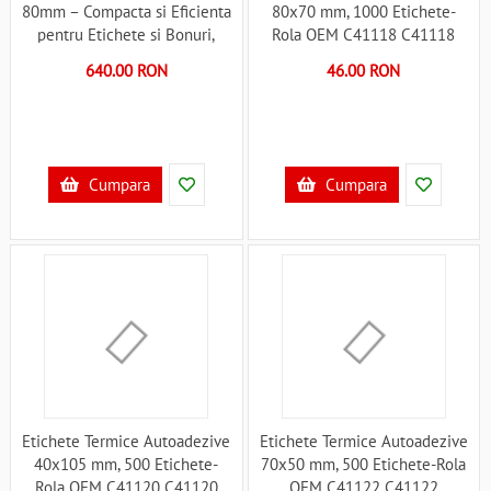
80mm – Compacta si Eficienta
80x70 mm, 1000 Etichete-
pentru Etichete si Bonuri,
Rola OEM C41118 C41118
Suporta USB, Bluetooth, Wi-Fi
640.00 RON
46.00 RON
Hoin HOP-HQ80B C41114
Cumpara
Cumpara
Etichete Termice Autoadezive
Etichete Termice Autoadezive
40x105 mm, 500 Etichete-
70x50 mm, 500 Etichete-Rola
Rola OEM C41120 C41120
OEM C41122 C41122