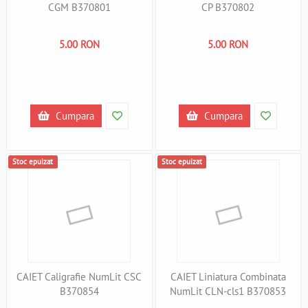
CGM B370801
CP B370802
5.00 RON
5.00 RON
Cumpara
Cumpara
Stoc epuizat
Stoc epuizat
CAIET Caligrafie NumLit CSC
CAIET Liniatura Combinata
B370854
NumLit CLN-cls1 B370853