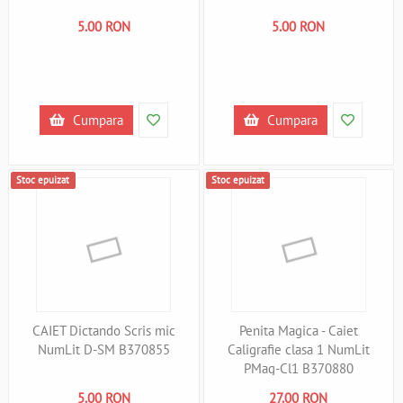
5.00 RON
5.00 RON
Cumpara
Cumpara
Stoc epuizat
Stoc epuizat
CAIET Dictando Scris mic
Penita Magica - Caiet
NumLit D-SM B370855
Caligrafie clasa 1 NumLit
PMag-Cl1 B370880
5.00 RON
27.00 RON