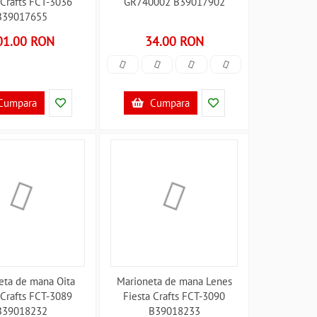
 Crafts FCT-3036
GR740002 B39017902
B39017655
01.00 RON
34.00 RON
Cumpara
Cumpara
eta de mana Oita
Marioneta de mana Lenes
 Crafts FCT-3089
Fiesta Crafts FCT-3090
B39018232
B39018233