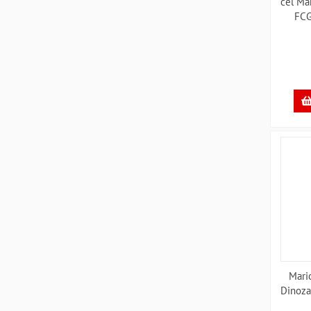
cel Mar
FCG
Mari
Dinoza