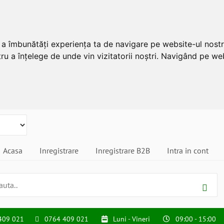
u a îmbunătăți experiența ta de navigare pe website-ul nostr
ru a înțelege de unde vin vizitatorii noștri. Navigând pe web
Acasa
Inregistrare
Inregistrare B2B
Intra in cont
409 021
0764 409 021
Luni - Vineri
09:00 - 15:00