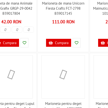
neta de mana Animale
Marioneta de mana Unicorn
Marion
 Grafix GRGP-29-0042
Fiesta Crafts FCT-2798
Maimutica
B39017804
B39017145
101
42.00 RON
111.00 RON
2
Cumpara
Cumpara
ta pentru deget Lupul
Marioneta pentru deget
Marione