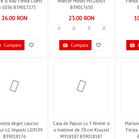
e si Rau Fiesta Crafts
Insecte Moses MS16003
Fiesta
-1036 B39017175
B39017650
26.00 RON
23.00 RON
1
Cumpara
Cumpara
oneta deget cauciuc
Casa de Papusi cu 3 Nivele si
Marion
ur LG Imports LG9539
o Inaltime de 70 cm Kruzzel
Fiesta
B39018176
MY18187 B39018187