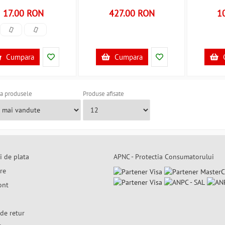
17.00 RON
427.00 RON
1
Cumpara
Cumpara
a produsele
Produse afisate
i de plata
APNC - Protectia Consumatorului
are
ont
de retur