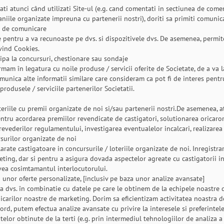
ti atunci când utilizati Site-ul (e.g. cand comentati in sectiunea de comen
iile organizate impreuna cu partenerii nostri), doriti sa primiti comunica
ce de comunicare
 pentru a va recunoaste pe dvs. si dispozitivele dvs. De asemenea, permi
ivind Cookies.
cipa la concursuri, chestionare sau sondaje
m în legatura cu noile produse / servicii oferite de Societate, de a va lan
unica alte informatii similare care consideram ca pot fi de interes pentru 
odusele / serviciile partenerilor Societatii.
oteriile cu premii organizate de noi si/sau partenerii nostri.De asemenea,
ntru acordarea premiilor revendicate de castigatori, solutionarea oricaror
evederilor regulamentului, investigarea eventualelor incalcari, realizarea 
rsurilor organizate de noi
rate castigatoare in concursurile / loteriile organizate de noi. Inregistr
ing, dar si pentru a asigura dovada aspectelor agreate cu castigatorii in c
avea cosimtamantul interlocutorului.
ii unor oferte personalizate, [inclusiv pe baza unor analize avansate]
 la dvs. în combinatie cu datele pe care le obtinem de la echipele noastre 
icarilor noastre de marketing. Dorim sa eficientizam activitatea noastra de
rd, putem efectua analize avansate cu privire la interesele si preferintel
telor obtinute de la terti (e.g. prin intermediul tehnologiilor de analiza 