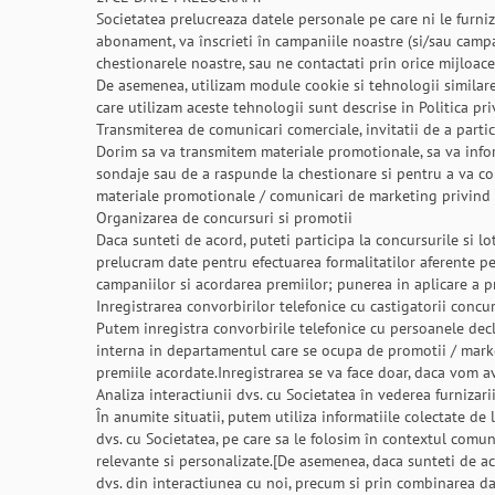
Societatea prelucreaza datele personale pe care ni le furniza
abonament, va înscrieti în campaniile noastre (si/sau campan
chestionarele noastre, sau ne contactati prin orice mijloa
De asemenea, utilizam module cookie si tehnologii similare
care utilizam aceste tehnologii sunt descrise in Politica pr
Transmiterea de comunicari comerciale, invitatii de a parti
Dorim sa va transmitem materiale promotionale, sa va informa
sondaje sau de a raspunde la chestionare si pentru a va com
materiale promotionale / comunicari de marketing privind pr
Organizarea de concursuri si promotii
Daca sunteti de acord, puteti participa la concursurile si l
prelucram date pentru efectuarea formalitatilor aferente pe
campaniilor si acordarea premiilor; punerea in aplicare a pr
Inregistrarea convorbirilor telefonice cu castigatorii concu
Putem inregistra convorbirile telefonice cu persoanele decla
interna in departamentul care se ocupa de promotii / market
premiile acordate.Inregistrarea se va face doar, daca vom 
Analiza interactiunii dvs. cu Societatea în vederea furnizar
În anumite situatii, putem utiliza informatiile colectate de
dvs. cu Societatea, pe care sa le folosim în contextul comun
relevante si personalizate.[De asemenea, daca sunteti de aco
dvs. din interactiunea cu noi, precum si prin combinarea da