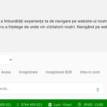
u a îmbunătăți experiența ta de navigare pe website-ul nostr
ru a înțelege de unde vin vizitatorii noștri. Navigând pe web
Acasa
Inregistrare
Inregistrare B2B
Intra in cont
409 021
0764 409 021
Luni - Vineri
09:00 - 15:00