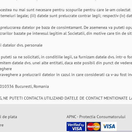
 acestea nu mai sunt necesare pentru scopurile pentru care le-am colectat 
emeiuri legale; (iii) datele sunt prelucrate contrar legii; respectiv (iv) da
la prelucrarea datelor pe baza de consimtamant. De asemenea va puteti op
crarilor bazate pe interesul legitim al Societatii, din motive care tin de sit
ii datelor dvs. personale
eti sa ne solicitati, in conditiile legii, sa furnizam datele dvs. intr-o form
mitem datele dvs. unei alte entitati, daca este posibil din punct de vedere
veghere
aveghere a prelucrarii datelor in cazul in care considerati ca v-au fost i
 010336 Bucuresti, Romania
, NE PUTETI CONTACTA UTILIZAND DATELE DE CONTACT MENTIONATE LA
i de plata
APNC - Protectia Consumatorului
are