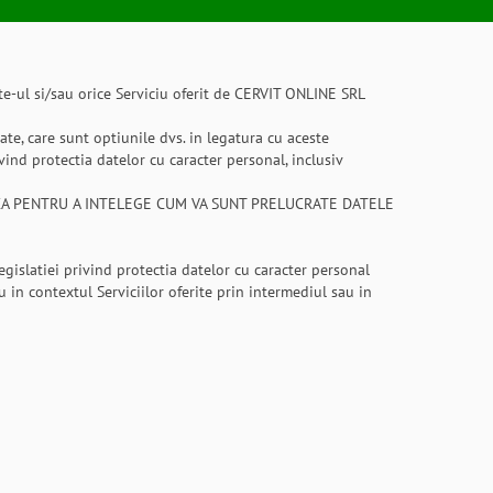
Site-ul si/sau orice Serviciu oferit de CERVIT ONLINE SRL
zate, care sunt optiunile dvs. in legatura cu aceste
vind protectia datelor cu caracter personal, inclusiv
TICA PENTRU A INTELEGE CUM VA SUNT PRELUCRATE DATELE
gislatiei privind protectia datelor cu caracter personal
u in contextul Serviciilor oferite prin intermediul sau in