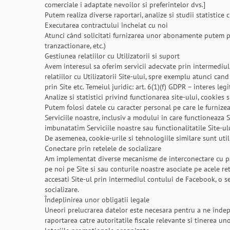
comerciale i adaptate nevoilor si preferintelor dvs.]
Putem realiza diverse raportari, analize si studii statistice
Executarea contractului încheiat cu noi
Atunci când solicitati furnizarea unor abonamente putem pr
tranzactionare, etc.)
Gestiunea relatiilor cu Utilizatorii si suport
Avem interesul sa oferim servicii adecvate prin intermediul
relatiilor cu Utilizatorii Site-ului, spre exemplu atunci cand 
prin Site etc. Temeiul juridic: art. 6(1)(f) GDPR – interes le
Analize si statistici privind functionarea site-ului, cookies 
Putem folosi datele cu caracter personal pe care le furnizeaza
Serviciile noastre, inclusiv a modului in care functioneaza S
imbunatatim Serviciile noastre sau functionalitatile Site-ulu
De asemenea, cookie-urile si tehnologiile similare sunt util
Conectare prin retelele de socializare
Am implementat diverse mecanisme de interconectare cu pagin
pe noi pe Site si sau conturile noastre asociate pe acele ret
accesati Site-ul prin intermediul contului de Facebook, o se
socializare.
Îndeplinirea unor obligatii legale
Uneori prelucrarea datelor este necesara pentru a ne îndeplini
raportarea catre autoritatile fiscale relevante si tinerea un