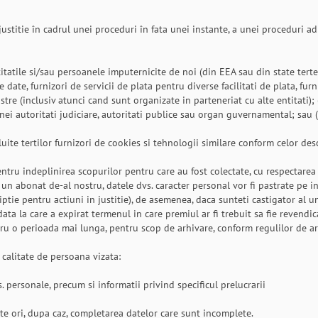
ustitie în cadrul unei proceduri în fata unei instante, a unei proceduri adm
tatile si/sau persoanele imputernicite de noi (din EEA sau din state terte) 
 date, furnizori de servicii de plata pentru diverse facilitati de plata, fur
tre (inclusiv atunci cand sunt organizate in parteneriat cu alte entitati);
nei autoritati judiciare, autoritati publice sau organ guvernamental; sau (
ite tertilor furnizori de cookies si tehnologii similare conform celor descr
tru indeplinirea scopurilor pentru care au fost colectate, cu respectarea p
 un abonat de-al nostru, datele dvs. caracter personal vor fi pastrate pe i
iptie pentru actiuni in justitie), de asemenea, daca sunteti castigator al 
ta la care a expirat termenul in care premiul ar fi trebuit sa fie revendica
ru o perioada mai lunga, pentru scop de arhivare, conform regulilor de ar
calitate de persoana vizata:
 personale, precum si informatii privind specificul prelucrarii
cte ori, dupa caz, completarea datelor care sunt incomplete.