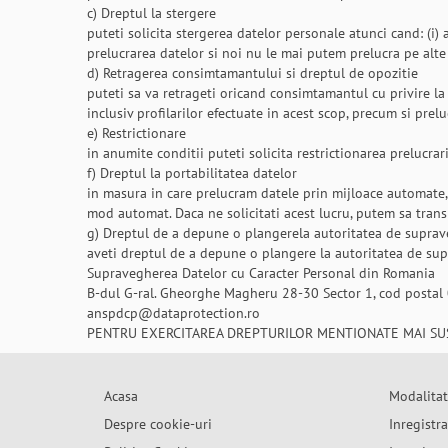
c) Dreptul la stergere
puteti solicita stergerea datelor personale atunci cand: (i)
prelucrarea datelor si noi nu le mai putem prelucra pe alte t
d) Retragerea consimtamantului si dreptul de opozitie
puteti sa va retrageti oricand consimtamantul cu privire 
inclusiv profilarilor efectuate in acest scop, precum si prelu
e) Restrictionare
in anumite conditii puteti solicita restrictionarea prelucrar
f) Dreptul la portabilitatea datelor
in masura in care prelucram datele prin mijloace automate, put
mod automat. Daca ne solicitati acest lucru, putem sa trans
g) Dreptul de a depune o plangerela autoritatea de supra
aveti dreptul de a depune o plangere la autoritatea de supr
Supravegherea Datelor cu Caracter Personal din Romania
B-dul G-ral. Gheorghe Magheru 28-30 Sector 1, cod postal
anspdcp@dataprotection.ro
PENTRU EXERCITAREA DREPTURILOR MENTIONATE MAI SUS
Acasa
Modalitat
Despre cookie-uri
Inregistr