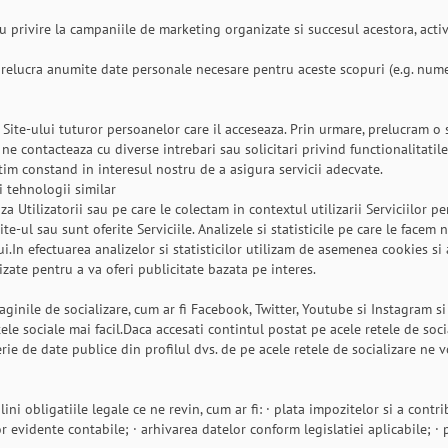
 cu privire la campaniile de marketing organizate si succesul acestora, activ
elucra anumite date personale necesare pentru aceste scopuri (e.g. nume s
 Site-ului tuturor persoanelor care il acceseaza. Prin urmare, prelucram o 
ne contacteaza cu diverse intrebari sau solicitari privind functionalitatile S
gitim constand in interesul nostru de a asigura servicii adecvate.
si tehnologii similar
 Utilizatorii sau pe care le colectam in contextul utilizarii Serviciilor pe
ite-ul sau sunt oferite Serviciile. Analizele si statisticile pe care le fac
i.In efectuarea analizelor si statisticilor utilizam de asemenea cookies si 
izate pentru a va oferi publicitate bazata pe interes.
ile de socializare, cum ar fi Facebook, Twitter, Youtube si Instagram si a
ele sociale mai facil.Daca accesati contintul postat pe acele retele de soci
rie de date publice din profilul dvs. de pe acele retele de socializare ne v
 obligatiile legale ce ne revin, cum ar fi: · plata impozitelor si a contribu
or evidente contabile; · arhivarea datelor conform legislatiei aplicabile; ·