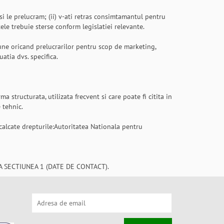
si le prelucram; (ii) v-ati retras consimtamantul pentru
tele trebuie sterse conform legislatiei relevante.
une oricand prelucrarilor pentru scop de marketing,
uatia dvs. specifica.
a structurata, utilizata frecvent si care poate fi citita in
 tehnic.
ncalcate drepturile:Autoritatea Nationala pentru
 SECTIUNEA 1 (DATE DE CONTACT).