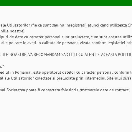
le Utilizatorilor (fie ca sunt sau nu inregistrati) atunci cand utilizeaza 
niile noastre).
 tipuri de date cu caracter personal sunt prelucrate, cum sunt acestea utili
ile pe care le aveti in calitate de persoana vizata conform legislatiei pri
VICIILE NOASTRE, VA RECOMANDAM SA CITITI CU ATENTIE ACEASTA POLI
.?
diul în Romania , este operatorul datelor cu caracter personal, conform le
l ale Utilizatorilor colectate si prelucrate prin intermediul Site-ului si/sa
onal Societatea poate fi contactata folosind urmatoarele date de contact: