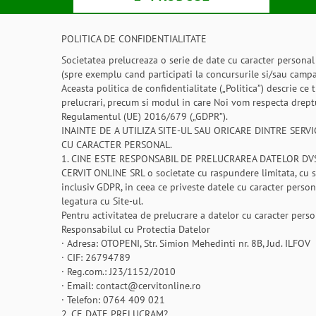
POLITICA DE CONFIDENTIALITATE
Societatea prelucreaza o serie de date cu caracter personal a
(spre exemplu cand participati la concursurile si/sau campa
Aceasta politica de confidentialitate („Politica”) descrie ce
prelucrari, precum si modul in care Noi vom respecta dreptur
Regulamentul (UE) 2016/679 („GDPR”).
INAINTE DE A UTILIZA SITE-UL SAU ORICARE DINTRE SER
CU CARACTER PERSONAL.
1. CINE ESTE RESPONSABIL DE PRELUCRAREA DATELOR DVS
CERVIT ONLINE SRL o societate cu raspundere limitata, cu se
inclusiv GDPR, in ceea ce priveste datele cu caracter persona
legatura cu Site-ul.
Pentru activitatea de prelucrare a datelor cu caracter pers
Responsabilul cu Protectia Datelor
· Adresa: OTOPENI, Str. Simion Mehedinti nr. 8B, Jud. ILFOV
· CIF: 26794789
· Reg.com.: J23/1152/2010
· Email: contact@cervitonline.ro
· Telefon: 0764 409 021
2. CE DATE PRELUCRAM?