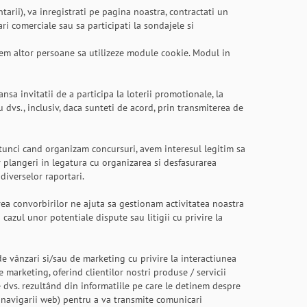
tarii), va inregistrati pe pagina noastra, contractati un
ri comerciale sau sa participati la sondajele si
tem altor persoane sa utilizeze module cookie. Modul in
sa invitatii de a participa la loterii promotionale, la
dvs., inclusiv, daca sunteti de acord, prin transmiterea de
 atunci cand organizam concursuri, avem interesul legitim sa
 plangeri in legatura cu organizarea si desfasurarea
diverselor raportari.
area convorbirilor ne ajuta sa gestionam activitatea noastra
azul unor potentiale dispute sau litigii cu privire la
de vânzari si/sau de marketing cu privire la interactiunea
 marketing, oferind clientilor nostri produse / servicii
e dvs. rezultând din informatiile pe care le detinem despre
a navigarii web) pentru a va transmite comunicari