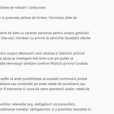
itatea de vânzari / prelucrare.
i prenume, adresa de livrare / furnizare, date de
serie de date cu caracter personal pentru scopul gestiunii
ite-ului, intrebari cu privire la serviciile Societatii oferite
ntru scopul efecturarii unor analize si statistici privind
em ne ajuta sa intelegem mai bine cum am putea sa
alte tehnologii similare conform Politicii privind Cookies.
stfel sa aveti posiblitatea sa accesati continutul postat
alizare sau comentati pe acele retele de socializare, sau
or fi transmise si noua de catre operatorii acelor retele de
tiilor relevante (e.g. câstigatorii concursurilor),
 publicarea numelui câstigatorilor si a premiilor acordate în