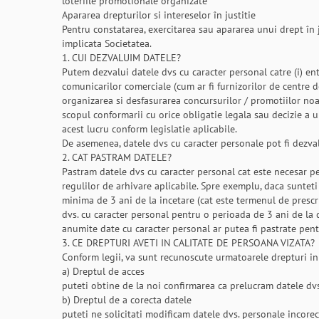
loteriile promotionale organizate
Apararea drepturilor si intereselor în justitie
Pentru constatarea, exercitarea sau apararea unui drept în j
implicata Societatea.
1. CUI DEZVALUIM DATELE?
Putem dezvalui datele dvs cu caracter personal catre (i) enti
comunicarilor comerciale (cum ar fi furnizorilor de centre de
organizarea si desfasurarea concursurilor / promotiilor noas
scopul conformarii cu orice obligatie legala sau decizie a u
acest lucru conform legislatie aplicabile.
De asemenea, datele dvs cu caracter personale pot fi dezvalu
2. CAT PASTRAM DATELE?
Pastram datele dvs cu caracter personal cat este necesar pen
regulilor de arhivare aplicabile. Spre exemplu, daca sunteti
minima de 3 ani de la incetare (cat este termenul de prescr
dvs. cu caracter personal pentru o perioada de 3 ani de la da
anumite date cu caracter personal ar putea fi pastrate pent
3. CE DREPTURI AVETI IN CALITATE DE PERSOANA VIZATA?
Conform legii, va sunt recunoscute urmatoarele drepturi in 
a) Dreptul de acces
puteti obtine de la noi confirmarea ca prelucram datele dvs.
b) Dreptul de a corecta datele
puteti ne solicitati modificam datele dvs. personale incore