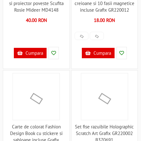
si proiector poveste Scufita
creioane si 10 fasii magnetice
Rosie Mideer MD4148
incluse Grafix GR220012
B370705
B370694
40.00 RON
18.00 RON
Cumpara
Cumpara
Carte de colorat Fashion
Set fise razuibile Holographic
Design Book cu stickere si
Scratch Art Grafix GR220002
sabloane incluse Grafix
B370691