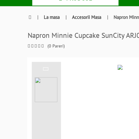
|
La masa
|
Accesorii Masa
|
Napron Minn
Napron Minnie Cupcake SunCity A
(0 Pareri)