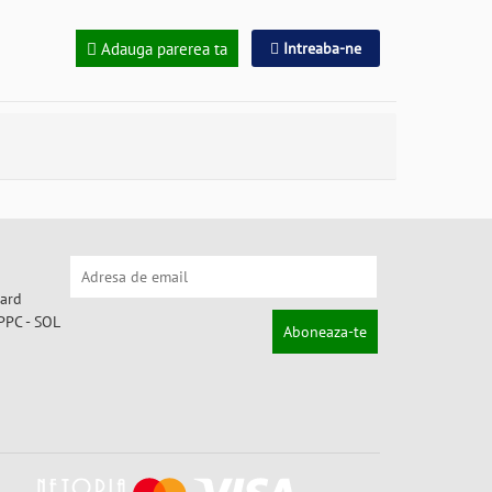
Adauga parerea ta
Intreaba-ne
Aboneaza-te