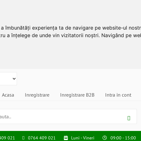
u a îmbunătăți experiența ta de navigare pe website-ul nostr
ru a înțelege de unde vin vizitatorii noștri. Navigând pe web
Acasa
Inregistrare
Inregistrare B2B
Intra in cont
409 021
0764 409 021
Luni - Vineri
09:00 - 15:00