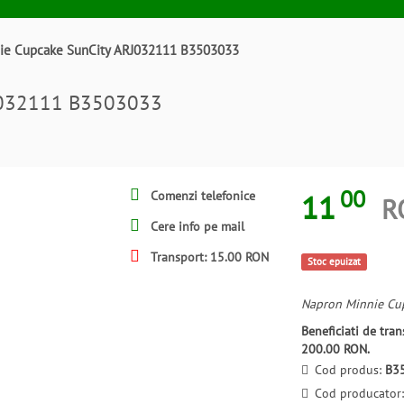
ie Cupcake SunCity ARJ032111 B3503033
RJ032111 B3503033
00
11
Comenzi telefonice
R
Cere info pe mail
Transport: 15.00 RON
Stoc epuizat
Napron Minnie Cu
Beneficiati de tr
200.00 RON.
Cod produs:
B3
Cod producator