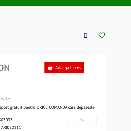
ON
Adauga in cos
pcake
ansport gratuit pentru ORICE COMANDA care depaseste
503033
:
ARJ032111