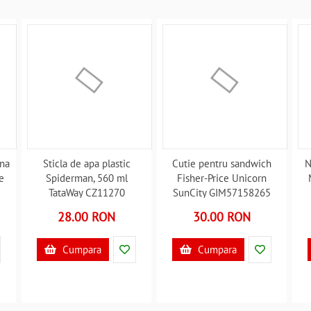
na
Sticla de apa plastic
Cutie pentru sandwich
N
e
Spiderman, 560 ml
Fisher-Price Unicorn
TataWay CZ11270
SunCity GIM57158265
B3503080
B3503010
28.00 RON
30.00 RON
Cumpara
Cumpara