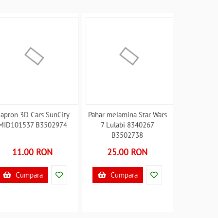
apron 3D Cars SunCity
Pahar melamina Star Wars
MID101537 B3502974
7 Lulabi 8340267
B3502738
11.00 RON
25.00 RON
Cumpara
Cumpara