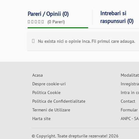
Intrebari si
Pareri / Opinii (0)
raspunsuri (0)
(0 Pareri)
Nu exista nici o opinie inca. Fii primul care adauga.
Acasa
Modalitat
Despre cookie-uri
Inregistr
Politica Cookie
Intra in c
Politica de Confidentialitate
Contact
Termeni de Utilizare
Formular 
Harta site
ANPC - SA
© Copyright. Toate drepturile rezervate! 2026