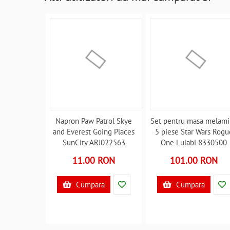
Napron Paw Patrol Skye
Set pentru masa melami
and Everest Going Places
5 piese Star Wars Rogu
SunCity ARJ022563
One Lulabi 8330500
B3503029
B3502846
11.00 RON
101.00 RON
Cumpara
Cumpara