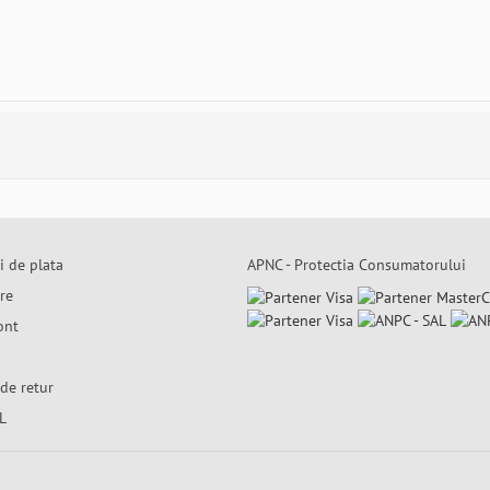
i de plata
APNC - Protectia Consumatorului
are
ont
de retur
L