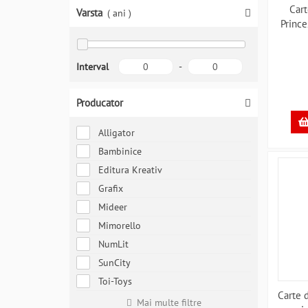
Cart
Varsta
( ani )
Prince
Interval
-
Producator
Alligator
Bambinice
Editura Kreativ
Grafix
Mideer
Mimorello
NumLit
SunCity
Toi-Toys
Carte d
Mai multe filtre