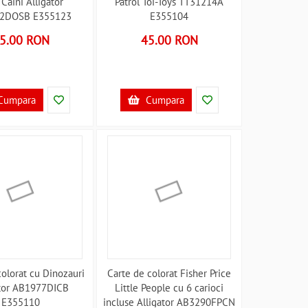
Caini Alligator
Patrol Toi-Toys TT31214A
2DOSB E355123
E355104
5.00 RON
45.00 RON
Cumpara
Cumpara
colorat cu Dinozauri
Carte de colorat Fisher Price
ator AB1977DICB
Little People cu 6 carioci
E355110
incluse Alligator AB3290FPCN