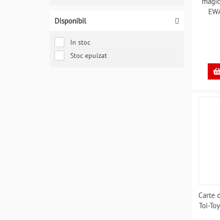
magic
EW
Disponibil
In stoc
Stoc epuizat
Carte 
Toi-T