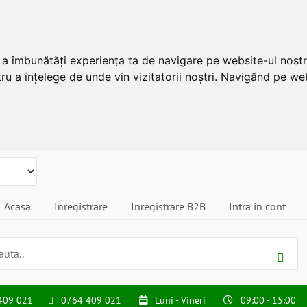
u a îmbunătăți experiența ta de navigare pe website-ul nostr
ru a înțelege de unde vin vizitatorii noștri. Navigând pe web
Acasa
Inregistrare
Inregistrare B2B
Intra in cont
409 021
0764 409 021
Luni - Vineri
09:00 - 15:00