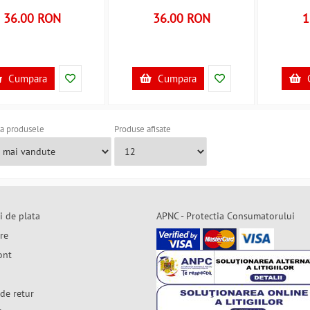
36.00 RON
36.00 RON
1
Cumpara
Cumpara
a produsele
Produse afisate
i de plata
APNC - Protectia Consumatorului
are
ont
de retur