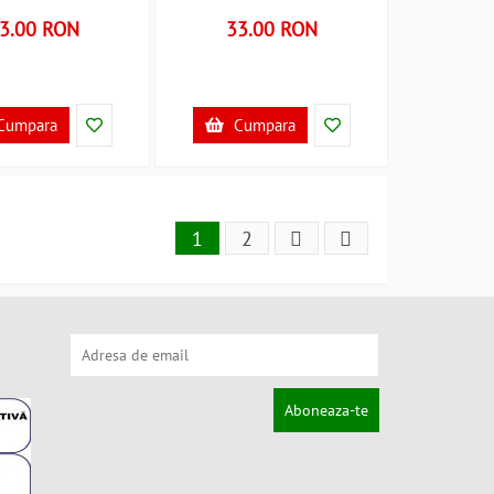
E355118
3.00 RON
33.00 RON
Cumpara
Cumpara
1
2
Aboneaza-te