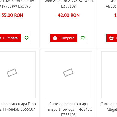
a Paw Patrol SunCity
Book Alligator AB3219ABCCH
Rase 
A19758PW E35596
E355109
AB203
35.00 RON
42.00 RON
1
Cumpara
Cumpara
de colorat cu apa Dino
Carte de colorat cu apa
Carte de 
oys TT46845B E355107
Transport Toi-Toys TT46845C
Allig
E355108