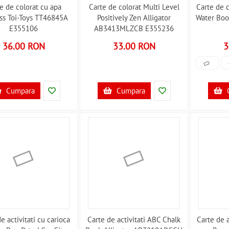
e de colorat cu apa
Carte de colorat Multi Level
Carte de 
ss Toi-Toys TT46845A
Positively Zen Alligator
Water Bo
E355106
AB3413MLZCB E355236
36.00 RON
33.00 RON
3
Cumpara
Cumpara
e activitati cu carioca
Carte de activitati ABC Chalk
Carte de a