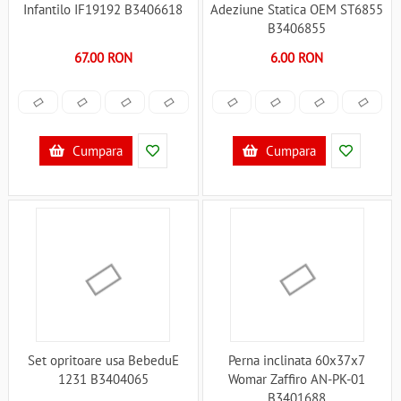
Infantilo IF19192 B3406618
Adeziune Statica OEM ST6855
B3406855
67.00 RON
6.00 RON
Cumpara
Cumpara
Set opritoare usa BebeduE
Perna inclinata 60x37x7
1231 B3404065
Womar Zaffiro AN-PK-01
B3401688