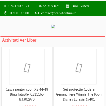
0764 409 021
0764 409 021
Luni - Vineri
09:00 - 15:00
contact@cervitonline.ro
Activitati Aer Liber
Casca pentru copii XS 44-48
Set protectie Cotiere
Bing TataWay CZ11163
Genunchiere Winnie The Pooh
B3302970
Disney Eurasia 35401
B3302127