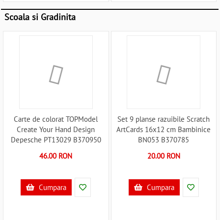
Scoala si Gradinita
Carte de colorat TOPModel
Set 9 planse razuibile Scratch
Create Your Hand Design
ArtCards 16x12 cm Bambinice
Depesche PT13029 B370950
BN053 B370785
46.00 RON
20.00 RON
Cumpara
Cumpara