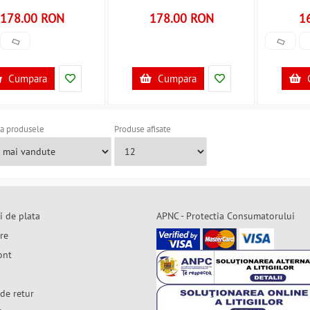
B3406418
B3406419
BWZF-
178.00 RON
178.00 RON
1
Cumpara
Cumpara
a produsele
Produse afisate
i de plata
APNC - Protectia Consumatorului
are
ont
de retur