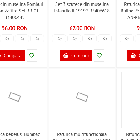
 din muselina Romburi
Set 3 scutece din muselina
Paturic
r Zaffiro SM-RB-01
Infantilo IF19192 B3406618
Buline 75
B3406445
AN-KB
36.00 RON
67.00 RON
9
Cumpara
Cumpara
ica bebelusi Bumbac
Paturica multifunctionala
Paturi