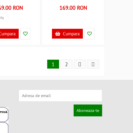
05GR B3406420
BWZF-05CR B3406422
69.00 RON
169.00 RON
Cumpara
Cumpara
1
2
Aboneaza-te