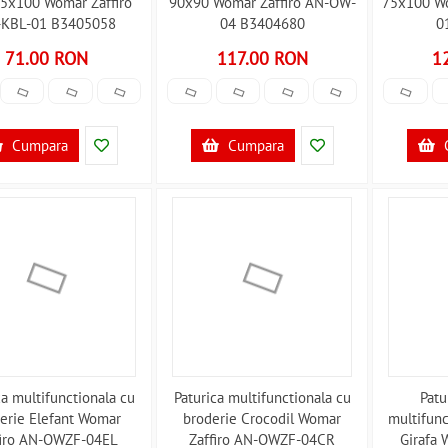
 75x100 Womar Zaffiro
90x90 Womar Zaffiro AN-OW-
75x100 Wo
-KBL-01 B3405058
04 B3404680
0
71.00 RON
117.00 RON
1
Cumpara
Cumpara
ca multifunctionala cu
Paturica multifunctionala cu
Patu
erie Elefant Womar
broderie Crocodil Womar
multifunc
firo AN-OWZF-04EL
Zaffiro AN-OWZF-04CR
Girafa 