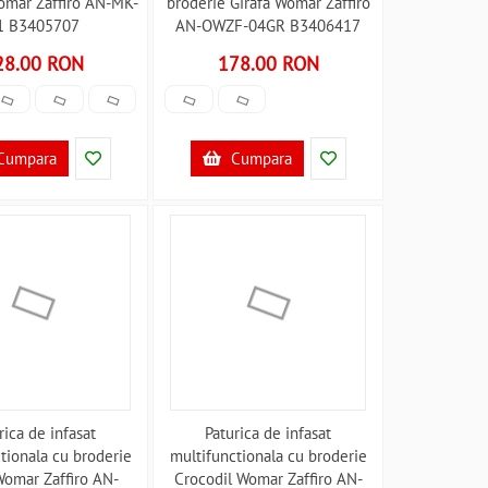
mar Zaffiro AN-MK-
broderie Girafa Womar Zaffiro
1 B3405707
AN-OWZF-04GR B3406417
28.00 RON
178.00 RON
Cumpara
Cumpara
rica de infasat
Paturica de infasat
tionala cu broderie
multifunctionala cu broderie
Womar Zaffiro AN-
Crocodil Womar Zaffiro AN-