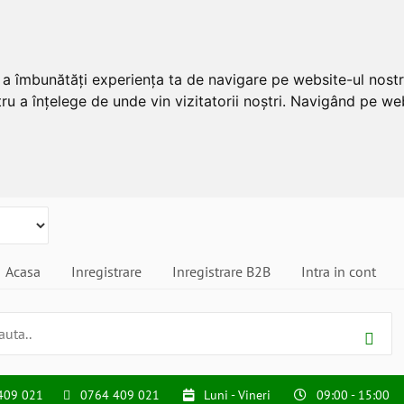
u a îmbunătăți experiența ta de navigare pe website-ul nostr
ru a înțelege de unde vin vizitatorii noștri. Navigând pe web
Acasa
Inregistrare
Inregistrare B2B
Intra in cont
409 021
0764 409 021
Luni - Vineri
09:00 - 15:00