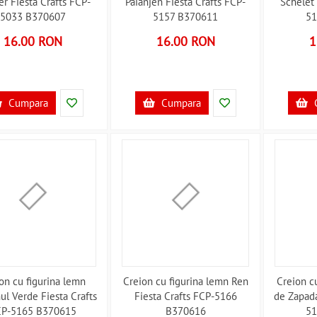
er Fiesta Crafts FCP-
Paianjen Fiesta Crafts FCP-
Schelet 
5033 B370607
5157 B370611
51
16.00 RON
16.00 RON
1
Cumpara
Cumpara
on cu figurina lemn
Creion cu figurina lemn Ren
Creion c
ul Verde Fiesta Crafts
Fiesta Crafts FCP-5166
de Zapada
CP-5165 B370615
B370616
51