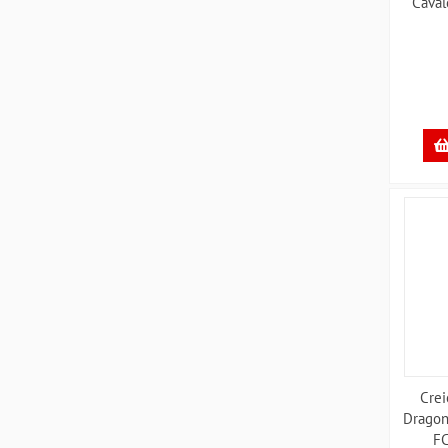
Caval
Crei
Dragon
F