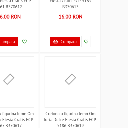
Fiesta Crafts FCP-
Fiesta Crafts FCP-5163
61 B370612
B370613
6.00 RON
16.00 RON
Cumpara
Cumpara
u figurina lemn Om
Creion cu figurina lemn Om
 Fiesta Crafts FCP-
Turta Dulce Fiesta Crafts FCP-
67 B370617
5186 B370619