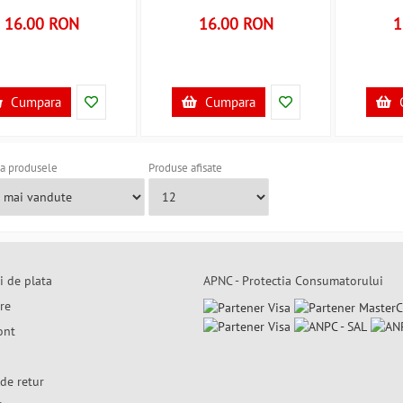
16.00 RON
16.00 RON
1
Cumpara
Cumpara
a produsele
Produse afisate
i de plata
APNC - Protectia Consumatorului
are
ont
de retur