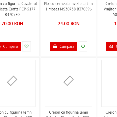
n cu figurina Cavalerul
Pix cu cerneala invizibila 2 in
Creion
iesta Crafts FCP-5177
1 Moses MS30738 B370596
Vrajitor
B370580
50
20.00 RON
24.00 RON
1
Cumpara
Cumpara
on cu figurina lemn
Creion cu figurina lemn
Creion