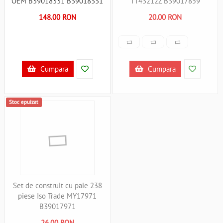
OEM B39018331 B39018331
TT43212Z B39017859
148.00 RON
20.00 RON
Cumpara
Cumpara
Stoc epuizat
Set de construit cu paie 238
piese Iso Trade MY17971
B39017971
26.00 RON