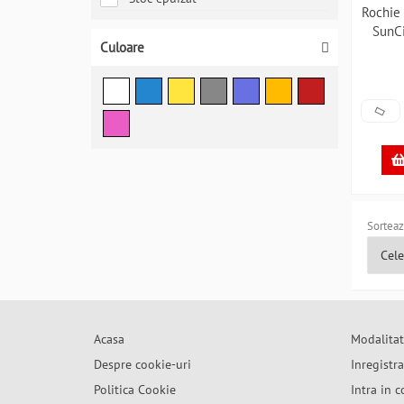
Rochie 
SunC
Culoare
Sorteaz
Acasa
Modalitat
Despre cookie-uri
Inregistr
Politica Cookie
Intra in c