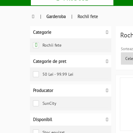
|
Garderoba
|
Rochii fete
Categorie
Roch
Rochii fete
Sorteaz
Categorie de pret
50 Lei - 99.99 Lei
Producator
SunCity
Disponibil
Stoc epuizat