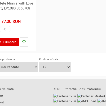
fete Minnie with Love
ity EV1080 B360708
77.00 RON
Cumpara
a produsele
Produse afisate
i de plata
APNC - Protectia Consumatorului
are
ont