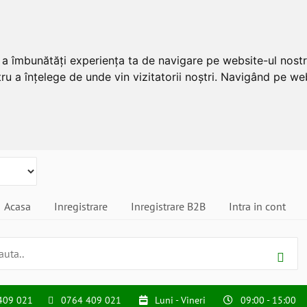
u a îmbunătăți experiența ta de navigare pe website-ul nostr
ru a înțelege de unde vin vizitatorii noștri. Navigând pe web
Acasa
Inregistrare
Inregistrare B2B
Intra in cont
409 021
0764 409 021
Luni - Vineri
09:00 - 15:00