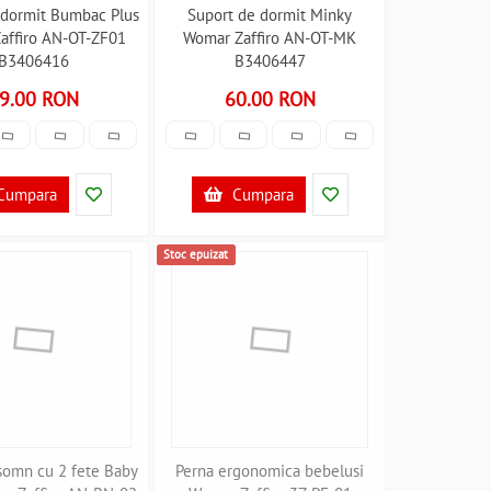
 dormit Bumbac Plus
Suport de dormit Minky
affiro AN-OT-ZF01
Womar Zaffiro AN-OT-MK
B3406416
B3406447
9.00 RON
60.00 RON
Cumpara
Cumpara
Stoc epuizat
 somn cu 2 fete Baby
Perna ergonomica bebelusi