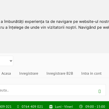
u a îmbunătăți experiența ta de navigare pe website-ul nostr
ru a înțelege de unde vin vizitatorii noștri. Navigând pe web
Acasa
Inregistrare
Inregistrare B2B
Intra in cont
409 021
0764 409 021
Luni - Vineri
09:00 - 15:00