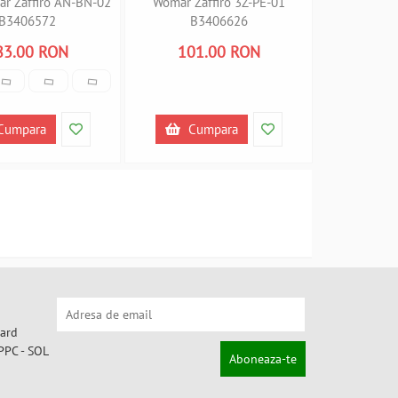
r Zaffiro AN-BN-02
Womar Zaffiro 3Z-PE-01
B3406572
B3406626
83.00 RON
101.00 RON
Cumpara
Cumpara
Aboneaza-te