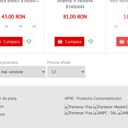
nice BN005 B3406477
Infantilo IF3406844
Nest Woma
B3406844
43.00 RON
81.00 RON
1
Cumpara
Cumpara
a produsele
Produse afisate
i de plata
APNC - Protectia Consumatorului
are
ont