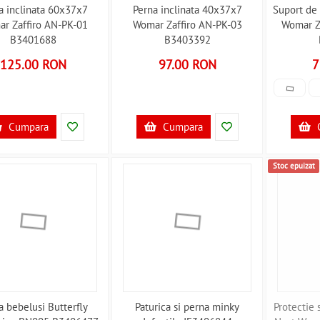
a inclinata 60x37x7
Perna inclinata 40x37x7
Suport de
r Zaffiro AN-PK-01
Womar Zaffiro AN-PK-03
Womar Z
B3401688
B3403392
125.00 RON
97.00 RON
7
Cumpara
Cumpara
Stoc epuizat
a bebelusi Butterfly
Paturica si perna minky
Protectie