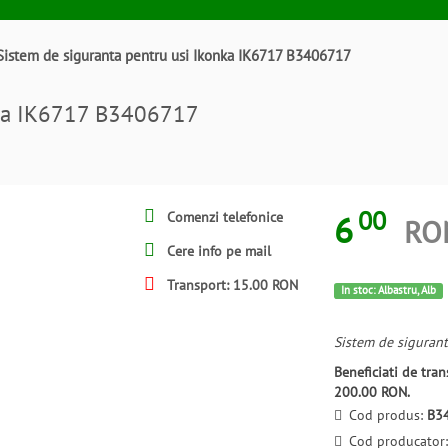
Sistem de siguranta pentru usi Ikonka IK6717 B3406717
nka IK6717 B3406717
00
6
Comenzi telefonice
RO
Cere info pe mail
Transport: 15.00 RON
In stoc: Albastru, Alb
Sistem de sigurant
Beneficiati de tr
200.00 RON.
Cod produs:
B3
Cod producator