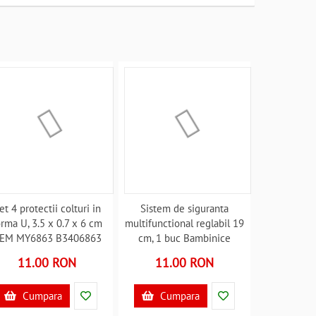
et 4 protectii colturi in
Sistem de siguranta
orma U, 3.5 x 0.7 x 6 cm
multifunctional reglabil 19
EM MY6863 B3406863
cm, 1 buc Bambinice
BN043 B3406789
11.00 RON
11.00 RON
Cumpara
Cumpara