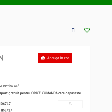
N
Adauga in cos
a pentru usi
ansport gratuit pentru ORICE COMANDA care depaseste
406717
:
IK6717