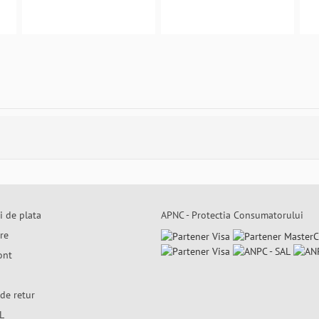
i de plata
APNC - Protectia Consumatorului
are
ont
de retur
L