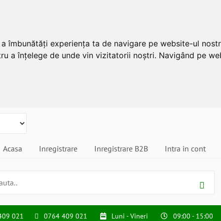
u a îmbunătăți experiența ta de navigare pe website-ul nostr
ru a înțelege de unde vin vizitatorii noștri. Navigând pe web
Acasa
Inregistrare
Inregistrare B2B
Intra in cont
409 021
0764 409 021
Luni - Vineri
09:00 - 15:00