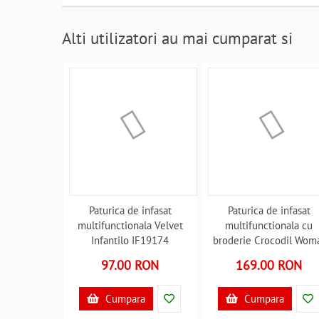
Alti utilizatori au mai cumparat si
Paturica de infasat
Paturica de infasat
multifunctionala Velvet
multifunctionala cu
Infantilo IF19174
broderie Crocodil Wom
B3406656
Zaffiro AN-BWZF-05C
97.00 RON
169.00 RON
B3406422
Cumpara
Cumpara