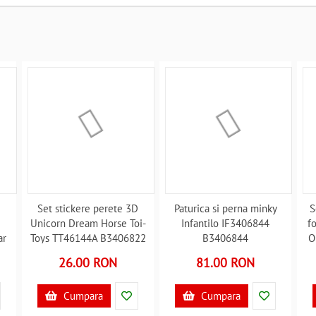
Set stickere perete 3D
Paturica si perna minky
S
Unicorn Dream Horse Toi-
Infantilo IF3406844
f
ar
Toys TT46144A B3406822
B3406844
O
R
26.00 RON
81.00 RON
Cumpara
Cumpara