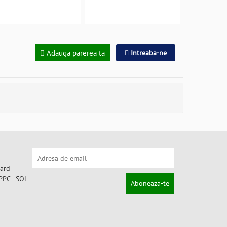
Adauga parerea ta
Intreaba-ne
Aboneaza-te