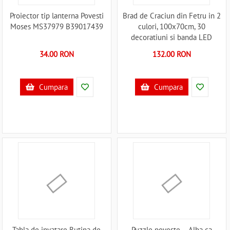
Proiector tip lanterna Povesti
Brad de Craciun din Fetru in 2
Moses MS37979 B39017439
culori, 100x70cm, 30
decoratiuni si banda LED
inclusa Bambinice BN037
34.00 RON
132.00 RON
B39017753
Cumpara
Cumpara
Tabla de invatare Rutina de
Puzzle poveste – Alba ca