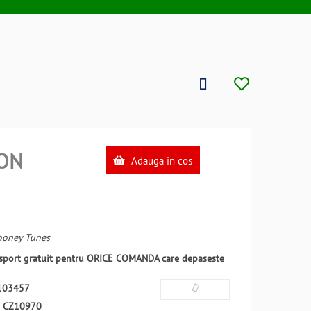
ON
Adauga in cos
Looney Tunes
ansport gratuit pentru ORICE COMANDA care depaseste
103457
:
CZ10970