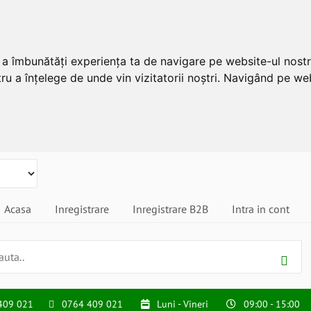
u a îmbunătăți experiența ta de navigare pe website-ul nostr
ru a înțelege de unde vin vizitatorii noștri. Navigând pe web
Acasa
Inregistrare
Inregistrare B2B
Intra in cont
409 021
0764 409 021
Luni - Vineri
09:00 - 15:00