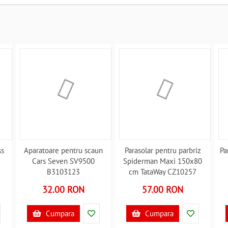
ss
Aparatoare pentru scaun
Parasolar pentru parbriz
Pa
Cars Seven SV9500
Spiderman Maxi 150x80
B3103123
cm TataWay CZ10257
B3103349
32.00 RON
57.00 RON
Cumpara
Cumpara