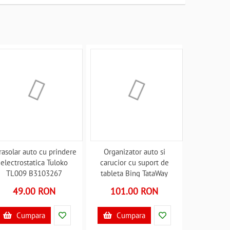
rasolar auto cu prindere
Organizator auto si
electrostatica Tuloko
carucior cu suport de
TL009 B3103267
tableta Bing TataWay
CZ11173 B3103502
49.00 RON
101.00 RON
Cumpara
Cumpara