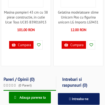
Masina pompieri 43 cm cu 38
Gelatina modelatoare slime
piese constructie, in cutie
Unicorn Poo cu figurina
Ucar Toys UC85 B39016913
unicorn LG Imports LG9431
B39018168
101.00 RON
12.00 RON
Cumpara
Cumpara
Pareri / Opinii (0)
Intrebari si
raspunsuri (0)
(0 Pareri)
Adauga parerea ta
Intreaba-ne