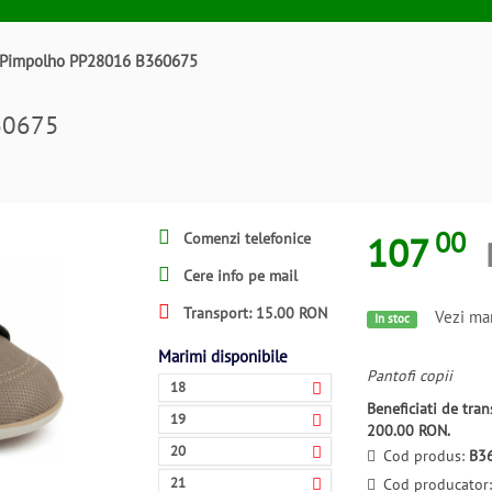
ii Pimpolho PP28016 B360675
60675
00
107
Comenzi telefonice
Cere info pe mail
Transport: 15.00 RON
Vezi mar
In stoc
Marimi disponibile
Pantofi copii
18
Beneficiati de tr
19
200.00 RON.
20
Cod produs:
B3
21
Cod producator