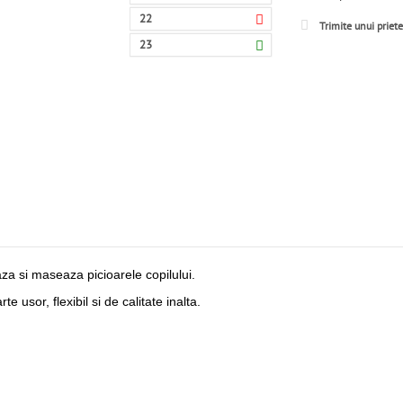
22
Trimite unui priet
23
aza si maseaza picioarele copilului.
e usor, flexibil si de calitate inalta.