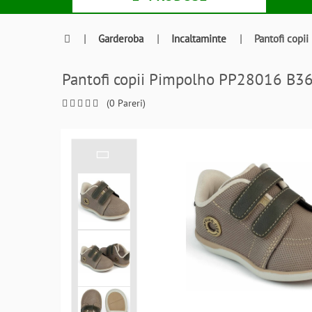
|
Garderoba
|
Incaltaminte
|
Pantofi cop
Pantofi copii Pimpolho PP28016 B3
(0 Pareri)