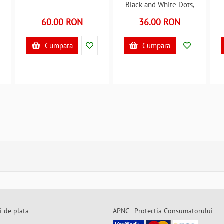
Black and White Dots,
diametru 75 cm EPLUSM
60.00 RON
36.00 RON
EPMDISMF52509037W
B360767
Cumpara
Cumpara
i de plata
APNC - Protectia Consumatorului