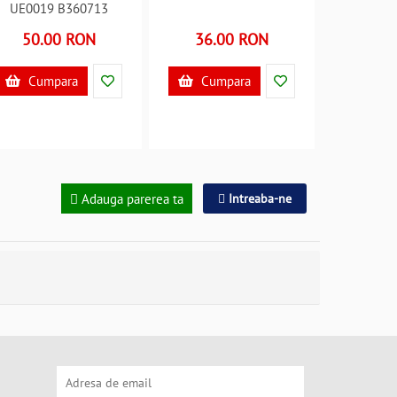
UE0019 B360713
50.00 RON
36.00 RON
Cumpara
Cumpara
Adauga parerea ta
Intreaba-ne