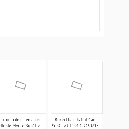
ostum baie cu volanase
Boxeri baie baieti Cars
Minnie Mouse SunCity
SunCity UE1913 B360715