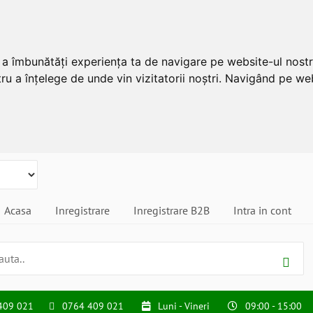
u a îmbunătăți experiența ta de navigare pe website-ul nostr
ru a înțelege de unde vin vizitatorii noștri. Navigând pe web
Acasa
Inregistrare
Inregistrare B2B
Intra in cont
409 021
0764 409 021
Luni - Vineri
09:00 - 15:00