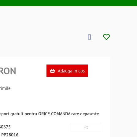
RON
Adauga in cos
imile
ansport gratuit pentru ORICE COMANDA care depaseste
60675
:
PP28016