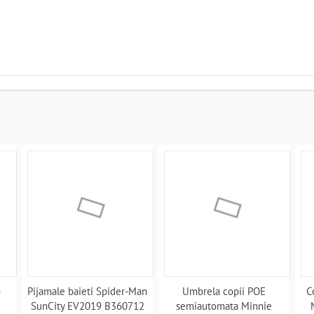
o
Pijamale baieti Spider-Man
Umbrela copii POE
C
SunCity EV2019 B360712
semiautomata Minnie