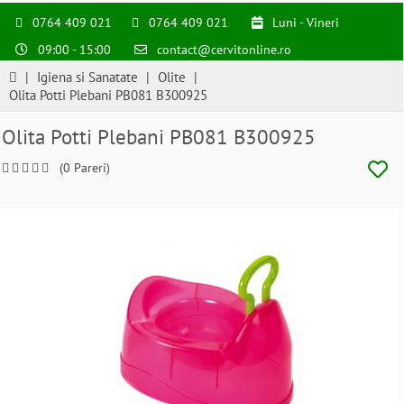
0764 409 021
0764 409 021
Luni - Vineri
09:00 - 15:00
contact@cervitonline.ro
|
Igiena si Sanatate
|
Olite
|
Olita Potti Plebani PB081 B300925
Olita Potti Plebani PB081 B300925
(0 Pareri)