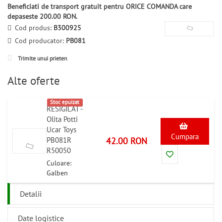
Beneficiati de transport gratuit pentru ORICE COMANDA care
depaseste 200.00 RON.
Cod produs:
B300925
Cod producator:
PB081
Trimite unui prieten
Alte oferte
Stoc epuizat
RESIGILAT -
Olita Potti
Ucar Toys
Cumpara
42.00 RON
PB081R
R50050
Culoare:
Galben
Detalii
Date logistice