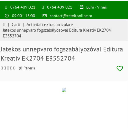
0764 409 021
0764 409 021
Luni - Vineri
09:00 - 15:00
contact@cervitonline.ro
|
Carti
|
Activitati extracurriculare
|
Jatekos unnepvaro fogszabályozóval Editura Kreativ EK2704
E3552704
Jatekos unnepvaro fogszabályozóval Editura
Kreativ EK2704 E3552704
(0 Pareri)