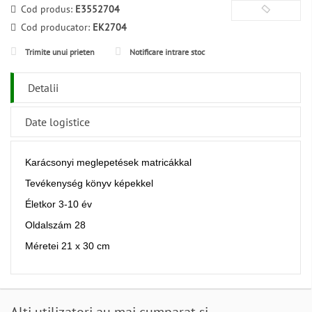
Cod produs:
E3552704
Cod producator:
EK2704
Trimite unui prieten
Notificare intrare stoc
Detalii
Date logistice
Karácsonyi meglepetések matricákkal
Tevékenység könyv képekkel
Életkor 3-10 év
Oldalszám 28
Méretei 21 x 30 cm