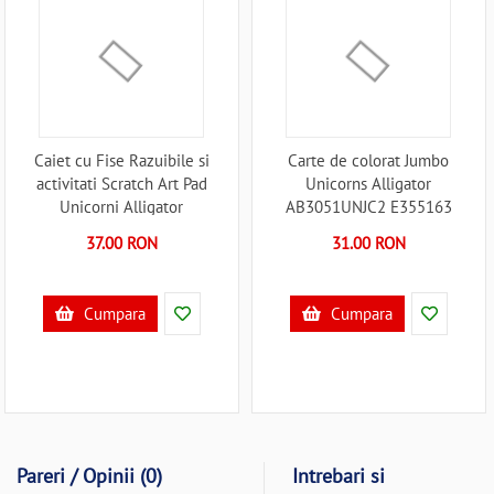
Caiet cu Fise Razuibile si
Carte de colorat Jumbo
activitati Scratch Art Pad
Unicorns Alligator
Unicorni Alligator
AB3051UNJC2 E355163
AB3466UNSR E355250
37.00 RON
31.00 RON
Cumpara
Cumpara
Pareri / Opinii (0)
Intrebari si