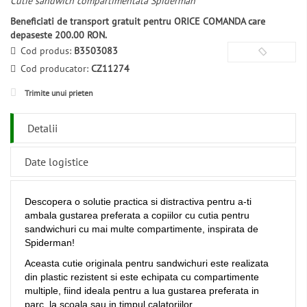
Cutie sandwich compartimentata Spiderman
Beneficiati de transport gratuit pentru ORICE COMANDA care
depaseste 200.00 RON.
Cod produs:
B3503083
Cod producator:
CZ11274
Trimite unui prieten
Detalii
Date logistice
Descopera o solutie practica si distractiva pentru a-ti
ambala gustarea preferata a copiilor cu cutia pentru
sandwichuri cu mai multe compartimente, inspirata de
Spiderman!
Aceasta cutie originala pentru sandwichuri este realizata
din plastic rezistent si este echipata cu compartimente
multiple, fiind ideala pentru a lua gustarea preferata in
parc, la scoala sau in timpul calatoriilor.