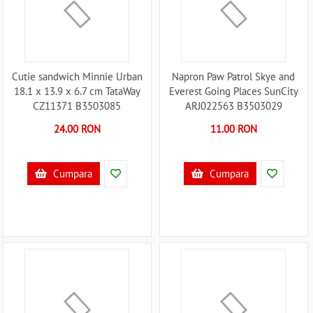
Cutie sandwich Minnie Urban
Napron Paw Patrol Skye and
18.1 x 13.9 x 6.7 cm TataWay
Everest Going Places SunCity
CZ11371 B3503085
ARJ022563 B3503029
24.00 RON
11.00 RON
Cumpara
Cumpara