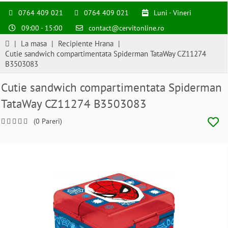
0764 409 021
0764 409 021
Luni - Vineri
09:00 - 15:00
contact@cervitonline.ro
|
La masa
|
Recipiente Hrana
|
Cutie sandwich compartimentata Spiderman TataWay CZ11274
B3503083
Cutie sandwich compartimentata Spiderman
TataWay CZ11274 B3503083
(0 Pareri)