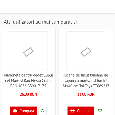
Alti utilizatori au mai cumparat si
Marioneta pentru deget Lupul
Jucarie de facut baloane de
cel Mare si Rau Fiesta Crafts
sapun cu morisca si lumini
FCG-1036 B39017175
24x40 cm Toi-Toys TT68921Z
B39017876
26.00 RON
33.00 RON
Cumpara
Cumpara