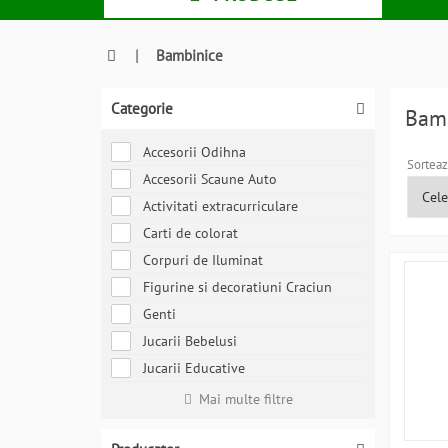
|
Bambinice
Categorie
Bam
Accesorii Odihna
Sorteaz
Accesorii Scaune Auto
Activitati extracurriculare
Carti de colorat
Corpuri de Iluminat
Figurine si decoratiuni Craciun
Genti
Jucarii Bebelusi
Jucarii Educative
Mai multe filtre