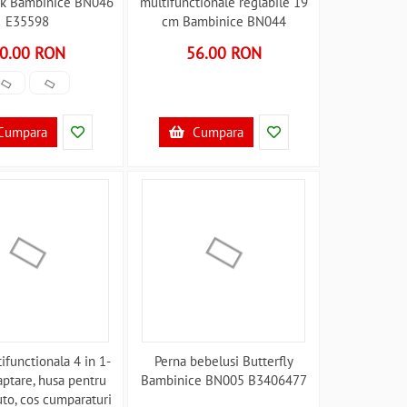
ok Bambinice BN046
multifunctionale reglabile 19
E35598
cm Bambinice BN044
B3406790
0.00 RON
56.00 RON
Cumpara
Cumpara
ifunctionala 4 in 1-
Perna bebelusi Butterfly
aptare, husa pentru
Bambinice BN005 B3406477
uto, cos cumparaturi