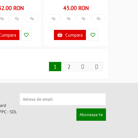
 de masa Bambinice
32.00 RON
43.00 RON
02 B3103255
Cumpara
Cumpara
1
2
Aboneaza-te