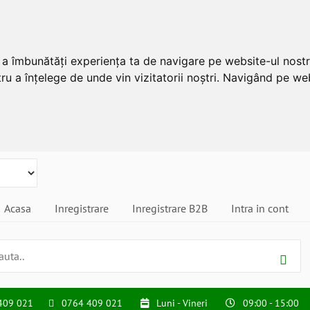
u a îmbunătăți experiența ta de navigare pe website-ul nostr
ru a înțelege de unde vin vizitatorii noștri. Navigând pe web
Acasa
Inregistrare
Inregistrare B2B
Intra in cont
409 021
0764 409 021
Luni - Vineri
09:00 - 15:00