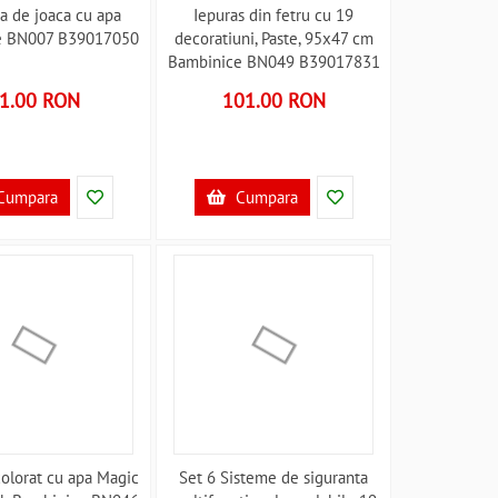
ta de joaca cu apa
Iepuras din fetru cu 19
e BN007 B39017050
decoratiuni, Paste, 95x47 cm
Bambinice BN049 B39017831
1.00 RON
101.00 RON
Cumpara
Cumpara
colorat cu apa Magic
Set 6 Sisteme de siguranta