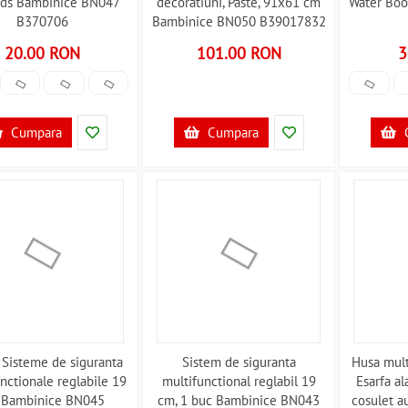
rds Bambinice BN047
decoratiuni, Paste, 91x61 cm
Water Bo
B370706
Bambinice BN050 B39017832
20.00 RON
101.00 RON
3
Cumpara
Cumpara
 Sisteme de siguranta
Sistem de siguranta
Husa mult
nctionale reglabile 19
multifunctional reglabil 19
Esarfa al
 Bambinice BN045
cm, 1 buc Bambinice BN043
cosulet a