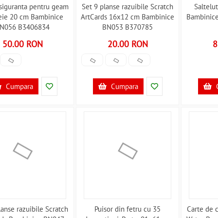
siguranta pentru geam
Set 9 planse razuibile Scratch
Saltelu
eie 20 cm Bambinice
ArtCards 16x12 cm Bambinice
Bambinic
N056 B3406834
BN053 B370785
50.00 RON
20.00 RON
8
Cumpara
Cumpara
lanse razuibile Scratch
Puisor din fetru cu 35
Carte de 