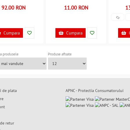
B3406791
B3406789
si scaun
92.00 RON
11.00 RON
1
BN0
Cumpara
Cumpara
a produsele
Produse afisate
i de plata
APNC - Protectia Consumatorului
are
ont
de retur