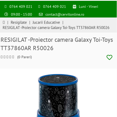
0764 409 021
0764 409 021
Luni - Vineri
09:00 - 15:00
contact@cervitonline.ro
|
Resigilate
|
Jucarii Educative
|
RESIGILAT -Proiector camera Galaxy Toi-Toys TT37860AR R50026
RESIGILAT -Proiector camera Galaxy Toi-Toys
TT37860AR R50026
(0 Pareri)