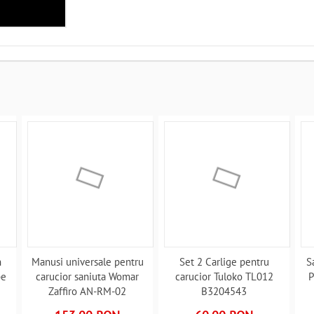
n
Manusi universale pentru
Set 2 Carlige pentru
S
be
carucior saniuta Womar
carucior Tuloko TL012
P
Zaffiro AN-RM-02
B3204543
B3203970