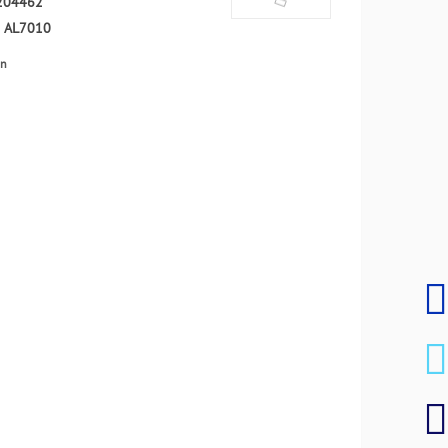
204462
:
AL7010
en