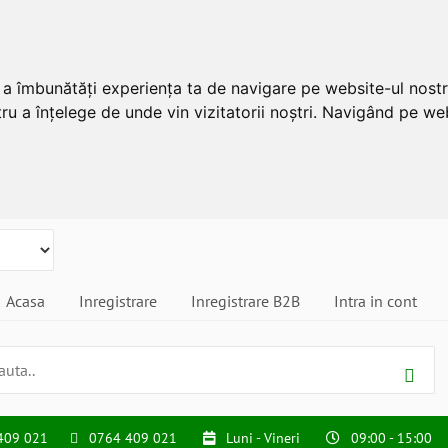
u a îmbunătăți experiența ta de navigare pe website-ul nostr
ru a înțelege de unde vin vizitatorii noștri. Navigând pe web
Acasa
Inregistrare
Inregistrare B2B
Intra in cont
409 021
0764 409 021
Luni - Vineri
09:00 - 15:00