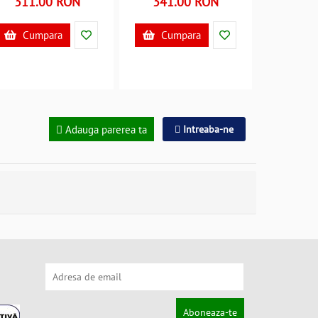
311.00 RON
341.00 RON
Cumpara
Cumpara
Adauga parerea ta
Intreaba-ne
Aboneaza-te