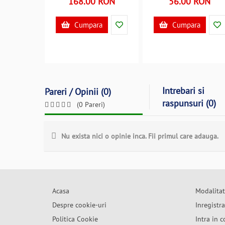
168.00 RON
56.00 RON
Cumpara
Cumpara
Intrebari si
Pareri / Opinii (0)
raspunsuri (0)
(0 Pareri)
Nu exista nici o opinie inca. Fii primul care adauga.
Acasa
Modalitat
Despre cookie-uri
Inregistr
Politica Cookie
Intra in c