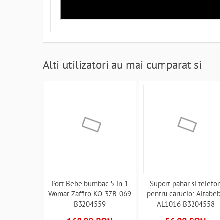
Alti utilizatori au mai cumparat si
Port Bebe bumbac 5 in 1
Suport pahar si telefo
Womar Zaffiro KO-3ZB-069
pentru carucior Altabe
B3204559
AL1016 B3204558