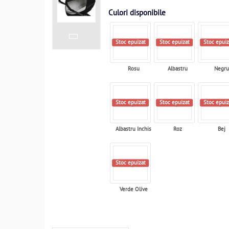
Culori disponibile
Stoc epuizat
Stoc epuizat
Stoc epuiz
Rosu
Albastru
Negru
Stoc epuizat
Stoc epuizat
Stoc epuiz
Albastru Inchis
Roz
Bej
Stoc epuizat
Verde Olive