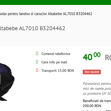
solar pentru landou si carucior Altabebe AL7010 B3204462
r Altabebe AL7010 B3204462
00
40
Comenzi telefonice
R
Cere info pe mail
Transport: 15.00 RON
Stoc epuizat
Parasolarul pentru
mici de razele pute
cu protectie UV 50
Beneficiati de tr
200.00 RON.