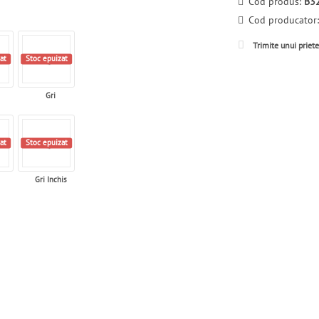
Cod produs:
B3
Cod producator
Trimite unui priet
at
Stoc epuizat
Gri
at
Stoc epuizat
Gri Inchis