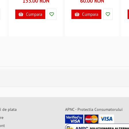
153.00 RON
60.00 RON
Cumpara
Cumpara
i de plata
APNC - Protectia Consumatorului
are
ont