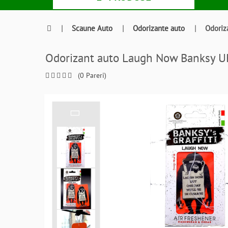
|
Scaune Auto
|
Odorizante auto
|
Odoriz
Odorizant auto Laugh Now Banksy
(0 Pareri)