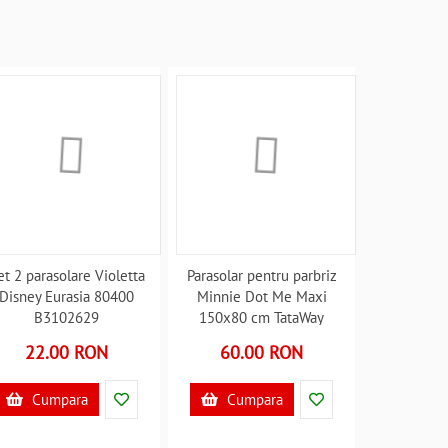
et 2 parasolare Violetta
Parasolar pentru parbriz
Disney Eurasia 80400
Minnie Dot Me Maxi
B3102629
150x80 cm TataWay
CZ10258 B3103350
22.00 RON
60.00 RON
Cumpara
Cumpara