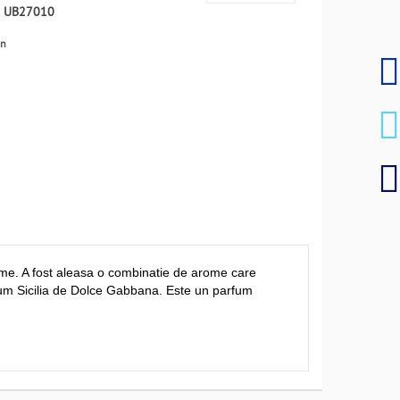
:
UB27010
en
 lume. A fost aleasa o combinatie de arome care
um Sicilia de Dolce Gabbana. Este un parfum