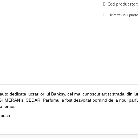
Cod producator
Trimite unui priet
auto dedicate lucrarilor lui Banksy, cel mai cunoscut artist stradal din
ASHMERAN si CEDAR. Parfumul a fost dezvoltat pornind de la noul parf
ru femei.
xpusa.