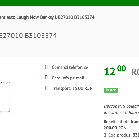
ant auto Laugh Now Banksy UB27010 B3103374
 UB27010 B3103374
00
12
Comenzi telefonice
R
Cere info pe mail
Transport: 15.00 RON
In stoc
Descoperiti colect
lucrarilor lui Bank
Beneficiati de tr
200.00 RON.
Cod produs:
B3