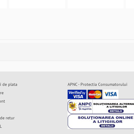
i de plata
APNC - Protectia Consumatorului
are
ont
de retur
L