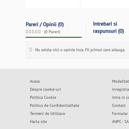
Intrebari si
Pareri / Opinii (0)
raspunsuri (0)
(0 Pareri)
Nu exista nici o opinie inca. Fii primul care adauga.
Acasa
Modalitat
Despre cookie-uri
Inregistr
Politica Cookie
Intra in c
Politica de Confidentialitate
Contact
Termeni de Utilizare
Formular 
Harta site
ANPC - SA