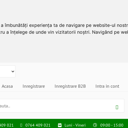
u a îmbunătăți experiența ta de navigare pe website-ul nostr
ru a înțelege de unde vin vizitatorii noștri. Navigând pe web
Acasa
Inregistrare
Inregistrare B2B
Intra in cont
409 021
0764 409 021
Luni - Vineri
09:00 - 15:00