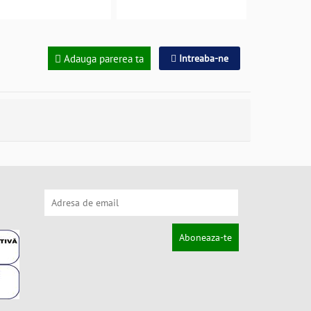
Adauga parerea ta
Intreaba-ne
Aboneaza-te