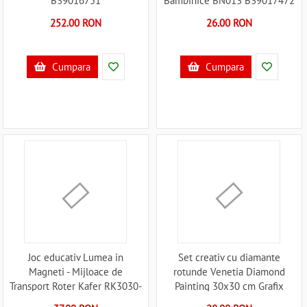
B39016751
Bambinice BN013 B39017472
252.00 RON
26.00 RON
Cumpara
Cumpara
Joc educativ Lumea in
Set creativ cu diamante
Magneti - Mijloace de
rotunde Venetia Diamond
Transport Roter Kafer RK3030-
Painting 30x30 cm Grafix
02 B39017216
GRCR2098-23GE4 B39018135