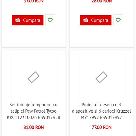
37.00 RON
28.00 RON
Cumpara
Cumpara
Set tatuaje temporare cu
Proiector desen cu 3
sclipici Paw Patrol Tytoo
diapozitive si 6 carioci Kruzzel
KKCTT2310026 B39017958
MY17997 B39017997
81.00 RON
77.00 RON