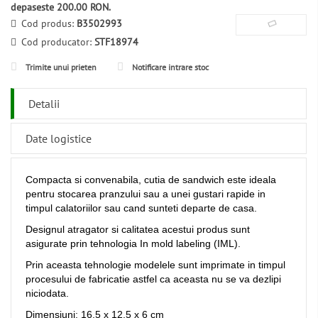
depaseste 200.00 RON.
Cod produs:
B3502993
Cod producator:
STF18974
Trimite unui prieten
Notificare intrare stoc
Detalii
Date logistice
Compacta si convenabila, cutia de sandwich este ideala
pentru stocarea pranzului sau a unei gustari rapide in
timpul calatoriilor sau cand sunteti departe de casa.
Designul atragator si calitatea acestui produs sunt
asigurate prin tehnologia In mold labeling (IML).
Prin aceasta tehnologie modelele sunt imprimate in timpul
procesului de fabricatie astfel ca aceasta nu se va dezlipi
niciodata.
Dimensiuni: 16.5 x 12.5 x 6 cm