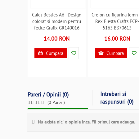
Caiet Besties A6 - Design
Creion cu figurina lemn 
colorat si modern pentru
Rex Fiesta Crafts FCP
fetite Grafix GR140016
5163 B370613
B370958
14.00 RON
16.00 RON
Cumpara
Cumpara
Intrebari si
Pareri / Opinii (0)
raspunsuri (0)
(0 Pareri)
Nu exista nici o opinie inca. Fii primul care adauga.