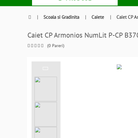
|
Scoala si Gradinita
|
Caiete
|
Caiet CP 
Caiet CP Armonios NumLit P-CP B3
(0 Pareri)