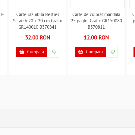
T-
Carte razuibila Besties
Carte de colorat mandala
C
-
Scratch 20 x 20 cm Grafix
25 pagini Grafix GR150080
p
GR140010 B370841
B370811
Gr
32.00 RON
12.00 RON
Cumpara
Cumpara