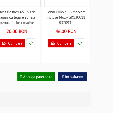
aiet Besties A5 - 50 de
Penar Dino cu 6 markere
agini cu legare spirala
incluse Moxy GR130011
pentru fetite creative
B370931
afix GR140017 B370959
20.00 RON
46.00 RON
Cumpara
Cumpara
Adauga parerea ta
Intreaba-ne