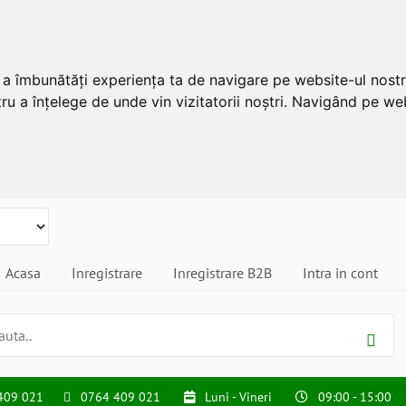
u a îmbunătăți experiența ta de navigare pe website-ul nostr
ru a înțelege de unde vin vizitatorii noștri. Navigând pe web
Acasa
Inregistrare
Inregistrare B2B
Intra in cont
409 021
0764 409 021
Luni - Vineri
09:00 - 15:00