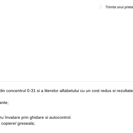
Trimite unui priet
n concentrul 0-31 si a literelor alfabetului cu un cost redus si rezultat
ante;
tru învatare prin ghidare si autocontrol.
n copiere/ greseala;