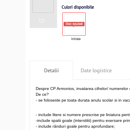
Culori disponibile
Stoc epuizat
Initiala
Detalii
Date logistice
Despre CP Armonios, invatarea cifrelor/ numerelor di
De ce?
- se foloseste pe toata durata anulu scolar si in vac
- include litere si numere prescrise pe liniatura pen
-include spatii goale (interstitii) pentru exersare pri
- include rânduri goale pentru aprofundare;