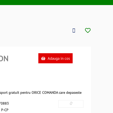
ON
Adauga in cos
ansport gratuit pentru ORICE COMANDA care depaseste
70883
:
P-CP