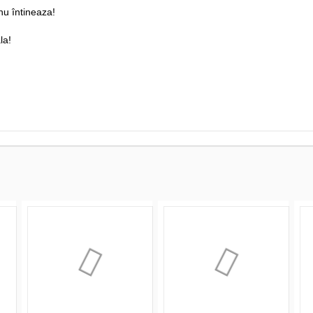
 nu întineaza!
la!