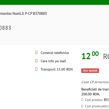
Armonios NumLit P-CP B370883
70883
00
12
Comenzi telefonice
R
Cere info pe mail
Transport: 15.00 RON
Stoc epuizat
Caiet CP Armonios
Beneficiati de tr
200.00 RON.
Cod produs:
B3
Cod producator