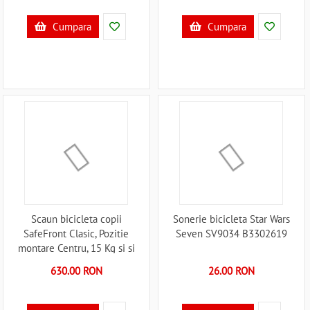
Cumpara
Cumpara
Scaun bicicleta copii
Sonerie bicicleta Star Wars
SafeFront Clasic, Pozitie
Seven SV9034 B3302619
montare Centru, 15 Kg si si
Casca Protectie XS 44-48
630.00 RON
26.00 RON
Penguin WeeRide WR09SKPG
B3302947