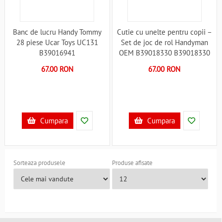
Banc de lucru Handy Tommy
Cutie cu unelte pentru copii –
28 piese Ucar Toys UC131
Set de joc de rol Handyman
B39016941
OEM B39018330 B39018330
67.00 RON
67.00 RON
Cumpara
Cumpara
Sorteaza produsele
Produse afisate