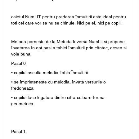
caietul NumLIT pentru predarea înmultirii este ideal pentru
toti cei care vor sa nu se chinuie. Nici pe ei, nici pe copiii.
Metoda porneste de la Metoda Inversa NumLit si propune
învatarea în opt pasi a tablei înmultirii prin cântec, desen si
voie buna.
Pasul 0
• copilul asculta melodia Tabla Înmultirii
• se împrieteneste cu melodia, învata versurile o
fredoneaza
• copilul face legatura dintre cifra-culoare-forma
geometrica
Pasul 1