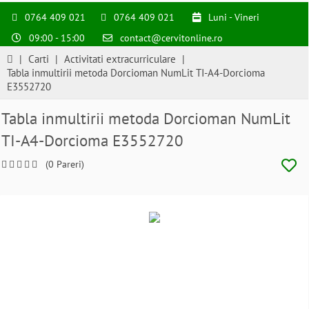
0764 409 021
0764 409 021
Luni - Vineri
09:00 - 15:00
contact@cervitonline.ro
|
Carti
|
Activitati extracurriculare
|
Tabla inmultirii metoda Dorcioman NumLit TI-A4-Dorcioma
E3552720
Tabla inmultirii metoda Dorcioman NumLit
TI-A4-Dorcioma E3552720
(0 Pareri)