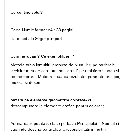
Ce contine setul?
Carte Numlit format A4 : 28 pagini
fila offset alb 80g/mp import
Cum ne jucam? Ce exemplificam?
Metoda tabla inmultirii propusa de NumLit rupe barierele
vechilor metode care puneau "greul" pe emisfera stanga si
pe memorare. Metoda noua cu rezultate garantate prin joc,
muzica si desen!
bazata pe elemente geometrice colorate- cu
descompunere in elemente grafice pentru colorat ;
Adunarea repetata se face pe baza Principiului II NumLit si
cuprinde descrierea grafica a reversibilitatii înmultirii.