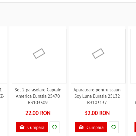
1
Set 2 parasolare Captain
Aparatoare pentru scaun
Z-
America Eurasia 25470
Soy Luna Eurasia 25132
B3103309
B3103137
22.00 RON
32.00 RON
Cumpara
Cumpara