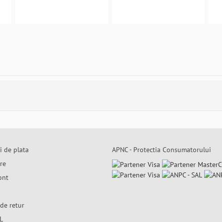
i de plata
APNC - Protectia Consumatorului
are
ont
de retur
L