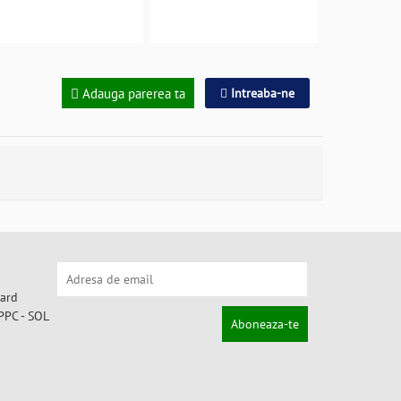
Adauga parerea ta
Intreaba-ne
Aboneaza-te