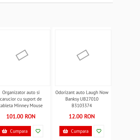
Organizator auto si
Odorizant auto Laugh Now
carucior cu suport de
Banksy UB27010
tableta Minney Mouse
B3103374
TataWay CZ11420
101.00 RON
12.00 RON
B3103504
Cumpara
Cumpara