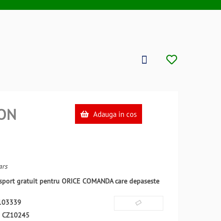
ON
Adauga in cos
ars
ansport gratuit pentru ORICE COMANDA care depaseste
103339
:
CZ10245