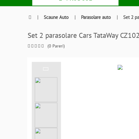
|
Scaune Auto
|
Parasolare auto
|
Set 2 p
Set 2 parasolare Cars TataWay CZ1
(0 Pareri)