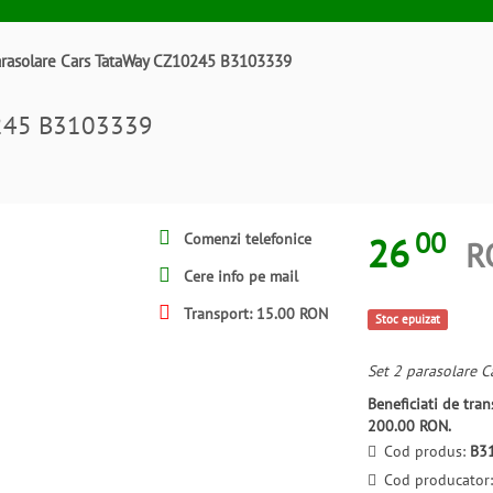
arasolare Cars TataWay CZ10245 B3103339
0245 B3103339
00
26
Comenzi telefonice
R
Cere info pe mail
Transport: 15.00 RON
Stoc epuizat
Set 2 parasolare C
Beneficiati de tr
200.00 RON.
Cod produs:
B3
Cod producator