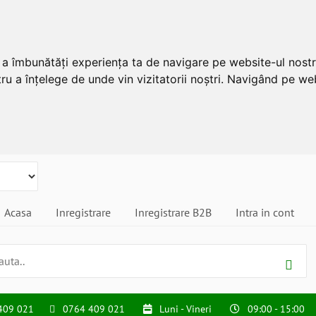
u a îmbunătăți experiența ta de navigare pe website-ul nostr
ru a înțelege de unde vin vizitatorii noștri. Navigând pe web
Acasa
Inregistrare
Inregistrare B2B
Intra in cont
409 021
0764 409 021
Luni - Vineri
09:00 - 15:00