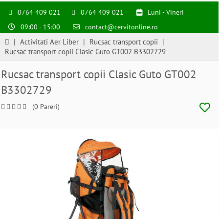
0764 409 021
0764 409 021
Luni - Vineri
09:00 - 15:00
contact@cervitonline.ro
|
Activitati Aer Liber
|
Rucsac transport copii
|
Rucsac transport copii Clasic Guto GT002 B3302729
Rucsac transport copii Clasic Guto GT002
B3302729
(0 Pareri)