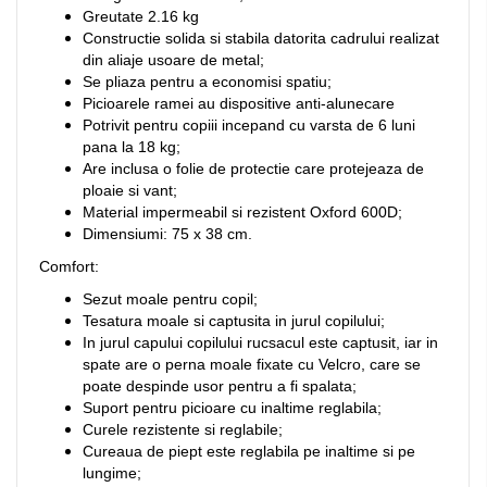
Greutate 2.16 kg
Constructie solida si stabila datorita cadrului realizat
din aliaje usoare de metal;
Se pliaza pentru a economisi spatiu;
Picioarele ramei au dispositive anti-alunecare
Potrivit pentru copiii incepand cu varsta de 6 luni
pana la 18 kg;
Are inclusa o folie de protectie care protejeaza de
ploaie si vant;
Material impermeabil si rezistent Oxford 600D;
Dimensiumi: 75 x 38 cm.
Comfort:
Sezut moale pentru copil;
Tesatura moale si captusita in jurul copilului;
In jurul capului copilului rucsacul este captusit, iar in
spate are o perna moale fixate cu Velcro, care se
poate despinde usor pentru a fi spalata;
Suport pentru picioare cu inaltime reglabila;
Curele rezistente si reglabile;
Cureaua de piept este reglabila pe inaltime si pe
lungime;