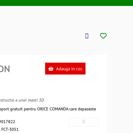
ON
Adauga in cos
structie a unei masti 3D.
ansport gratuit pentru ORICE COMANDA care depaseste
9017822
:
FCT-3051