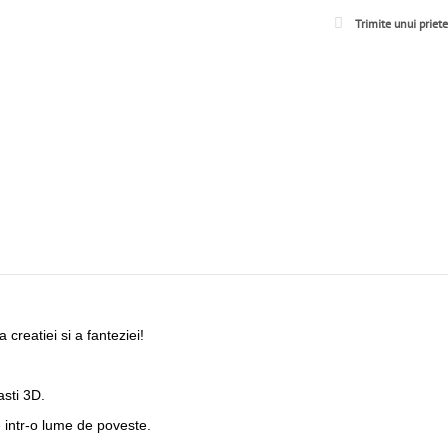
Trimite unui priet
a creatiei si a fanteziei!
asti 3D.
re intr-o lume de poveste.