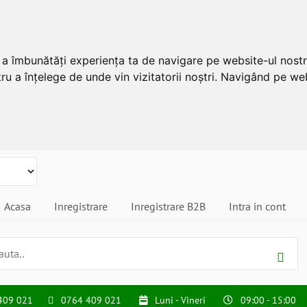
u a îmbunătăți experiența ta de navigare pe website-ul nostr
ru a înțelege de unde vin vizitatorii noștri. Navigând pe web
Acasa
Inregistrare
Inregistrare B2B
Intra in cont
409 021
0764 409 021
Luni - Vineri
09:00 - 15:00