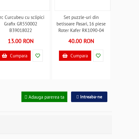
rc Curcubeu cu sclipici
Set puzzle-uri din
Grafix GR550002
betisoare Pasari, 16 piese
B39018022
Roter Kafer RK1090-04
B39017679
13.00 RON
40.00 RON
Cumpara
Cumpara
Adauga parerea ta
Intreaba-ne