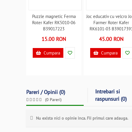
Puzzle magnetic Ferma
Joc educativ cu velcro Jo
Roter Kafer RK5010-06
Farmer Roter Kafer
B39017223
RK6101-03 B3901739
15.00 RON
45.00 RON
Cumpara
Cumpara
Intrebari si
Pareri / Opinii (0)
raspunsuri (0)
(0 Pareri)
Nu exista nici o opinie inca. Fii primul care adauga.