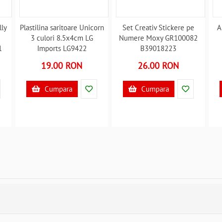
lly
Plastilina saritoare Unicorn
Set Creativ Stickere pe
A
3 culori 8.5x4cm LG
Numere Moxy GR100082
1
Imports LG9422
B39018223
B39018170
19.00 RON
26.00 RON
Cumpara
Cumpara