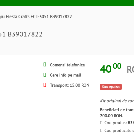
ru Fiesta Crafts FCT-3051 B39017822
3051 B39017822
00
40
Comenzi telefonice
R
Cere info pe mail
Transport: 15.00 RON
Stoc epuizat
Kit original de con
Beneficiati de tr
200.00 RON.
Cod produs:
B3
Cod producator