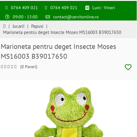
0764 409 021
0764 409 021
Luni - Vineri
09:00 - 15:00
contact@cervitonline.ro
|
Jucarii
|
Papusi
|
Marioneta pentru deget Insecte Moses MS16003 B39017650
Marioneta pentru deget Insecte Moses
MS16003 B39017650
(0 Pareri)