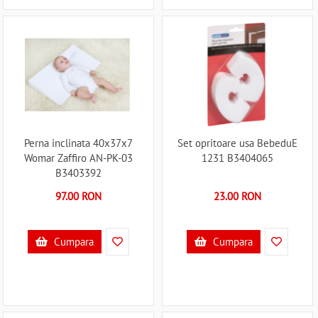
Perna inclinata 40x37x7
Set opritoare usa BebeduE
Womar Zaffiro AN-PK-03
1231 B3404065
B3403392
97.00 RON
23.00 RON
Cumpara
Cumpara