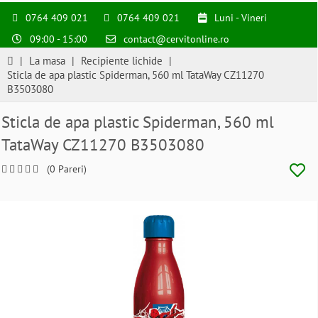
0764 409 021
0764 409 021
Luni - Vineri
09:00 - 15:00
contact@cervitonline.ro
|
La masa
|
Recipiente lichide
|
Sticla de apa plastic Spiderman, 560 ml TataWay CZ11270
B3503080
Sticla de apa plastic Spiderman, 560 ml
TataWay CZ11270 B3503080
(0 Pareri)