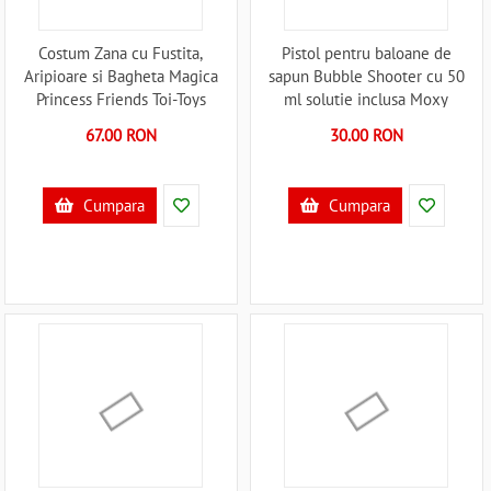
Costum Zana cu Fustita,
Pistol pentru baloane de
Aripioare si Bagheta Magica
sapun Bubble Shooter cu 50
Princess Friends Toi-Toys
ml solutie inclusa Moxy
TT12146A B39017864
GR600041 B39018311
67.00 RON
30.00 RON
Cumpara
Cumpara