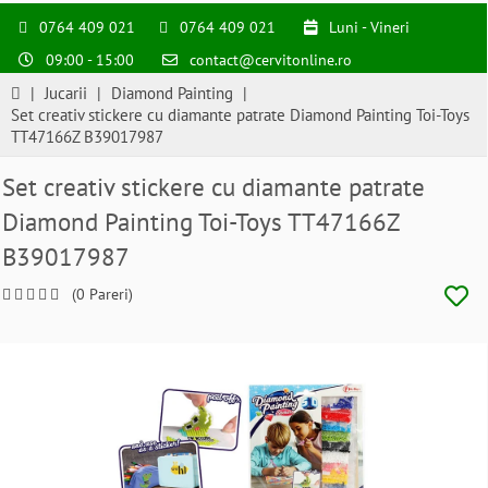
0764 409 021
0764 409 021
Luni - Vineri
09:00 - 15:00
contact@cervitonline.ro
|
Jucarii
|
Diamond Painting
|
Set creativ stickere cu diamante patrate Diamond Painting Toi-Toys
TT47166Z B39017987
Set creativ stickere cu diamante patrate
Diamond Painting Toi-Toys TT47166Z
B39017987
(0 Pareri)