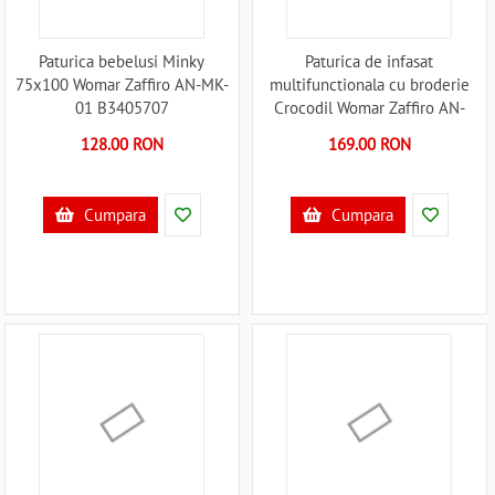
Paturica bebelusi Minky
Paturica de infasat
75x100 Womar Zaffiro AN-MK-
multifunctionala cu broderie
01 B3405707
Crocodil Womar Zaffiro AN-
BWZF-05CR B3406422
128.00 RON
169.00 RON
Cumpara
Cumpara