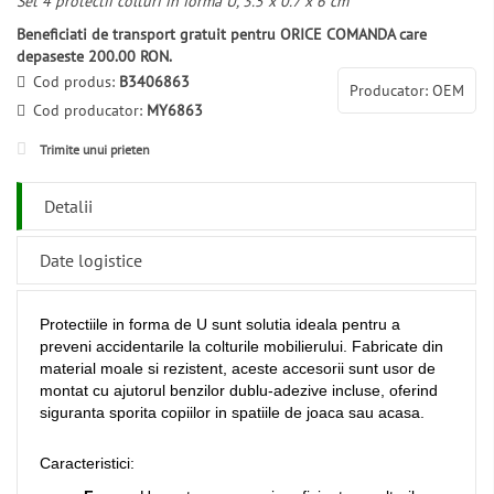
Set 4 protectii colturi in forma U, 3.5 x 0.7 x 6 cm
Beneficiati de transport gratuit pentru ORICE COMANDA care
depaseste 200.00 RON.
Cod produs:
B3406863
Producator: OEM
Cod producator:
MY6863
Trimite unui prieten
Detalii
Date logistice
Protectiile in forma de U sunt solutia ideala pentru a
preveni accidentarile la colturile mobilierului. Fabricate din
material moale si rezistent, aceste accesorii sunt usor de
montat cu ajutorul benzilor dublu-adezive incluse, oferind
siguranta sporita copiilor in spatiile de joaca sau acasa.
Caracteristici: