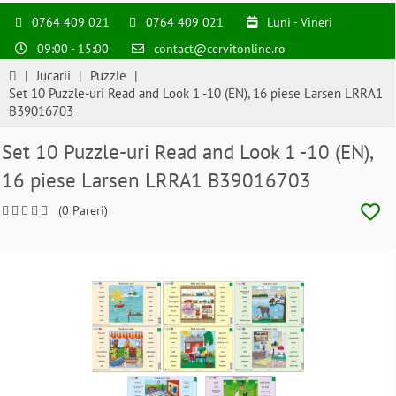
0764 409 021
0764 409 021
Luni - Vineri
09:00 - 15:00
contact@cervitonline.ro
|
Jucarii
|
Puzzle
|
Set 10 Puzzle-uri Read and Look 1 -10 (EN), 16 piese Larsen LRRA1
B39016703
Set 10 Puzzle-uri Read and Look 1 -10 (EN),
16 piese Larsen LRRA1 B39016703
(0 Pareri)