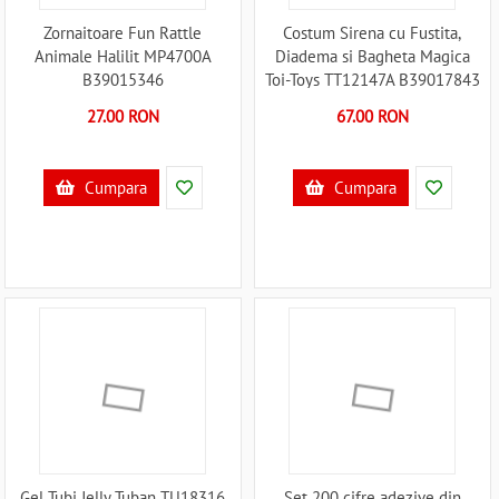
Zornaitoare Fun Rattle
Costum Sirena cu Fustita,
Animale Halilit MP4700A
Diadema si Bagheta Magica
B39015346
Toi-Toys TT12147A B39017843
27.00 RON
67.00 RON
Cumpara
Cumpara
Gel Tubi Jelly Tuban TU18316
Set 200 cifre adezive din