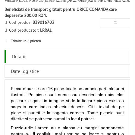
Fiecare puzzle are 16 piese taiate pe ambele parti ale unei ilustratii.
Beneficiati de transport gratuit pentru ORICE COMANDA care
depaseste 200.00 RON.
Cod produs:
B39016703
Cod producator:
LRRA1
Trimite unui prieten
Detalii
Date logistice
Fiecare puzzle are 16 piese taiate pe ambele parti ale unei
ilustratii. Pe piese sunt nume sau descrieri ale obiectelor
pe care le gasiti in imagine si de la fiecare piesa exista o
sageata care indica obiectul descris. Cititi textul de pe
piese si puneti-le la sageata corecta. Toate piesele sunt
diferite si se potrivesc numai In locul potrivit.
Puzzle-urile Larsen au o plansa cu margini permanente
pentru a-i fi copilului mai usor sa se joace si pentru o