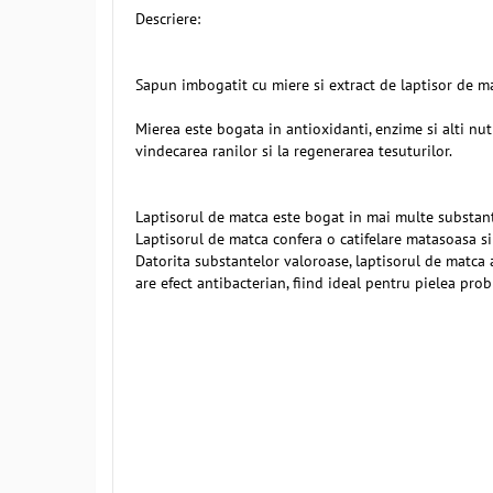
Descriere:
Sapun imbogatit cu miere si extract de laptisor de ma
Mierea este bogata in antioxidanti, enzime si alti nutr
vindecarea ranilor si la regenerarea tesuturilor.
Laptisorul de matca este bogat in mai multe substante 
Laptisorul de matca confera o catifelare matasoasa si 
Datorita substantelor valoroase, laptisorul de matca a
are efect antibacterian, fiind ideal pentru pielea pro