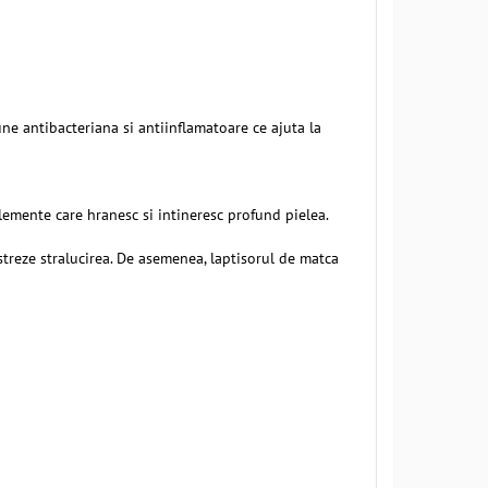
une antibacteriana si antiinflamatoare ce ajuta la
elemente care hranesc si intineresc profund pielea.
astreze stralucirea. De asemenea, laptisorul de matca