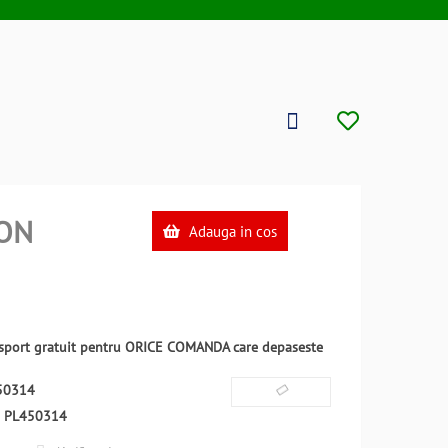
ON
Adauga in cos
ansport gratuit pentru ORICE COMANDA care depaseste
50314
:
PL450314