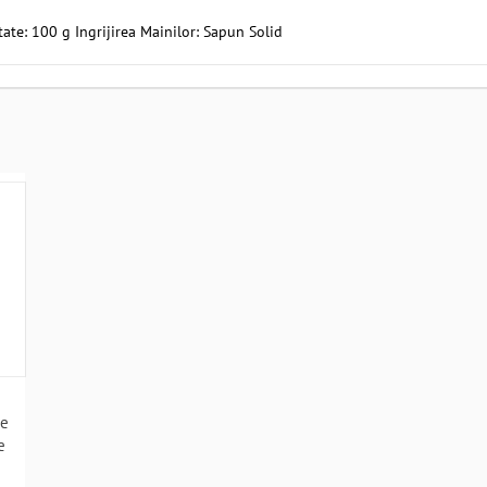
ate: 100 g Ingrijirea Mainilor: Sapun Solid
e
te
e
12