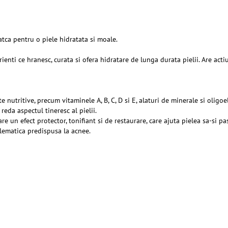
tca pentru o piele hidratata si moale.
ienti ce hranesc, curata si ofera hidratare de lunga durata pielii. Are acti
nutritive, precum vitaminele A, B, C, D si E, alaturi de minerale si oligo
reda aspectul tineresc al pielii.
re un efect protector, tonifiant si de restaurare, care ajuta pielea sa-si p
blematica predispusa la acnee.