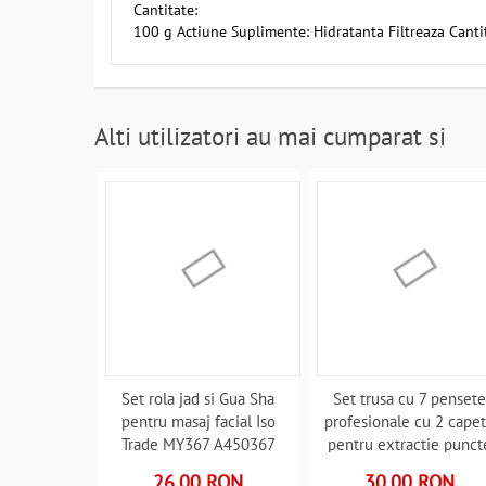
Cantitate:
100 g Actiune Suplimente: Hidratanta Filtreaza Cantit
Alti utilizatori au mai cumparat si
Set rola jad si Gua Sha
Set trusa cu 7 penset
pentru masaj facial Iso
profesionale cu 2 cape
Trade MY367 A450367
pentru extractie punct
negre Iso Trade MY450
26.00 RON
30.00 RON