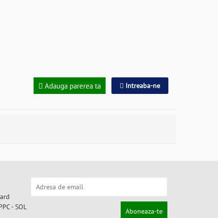
Adauga parerea ta
Intreaba-ne
Aboneaza-te