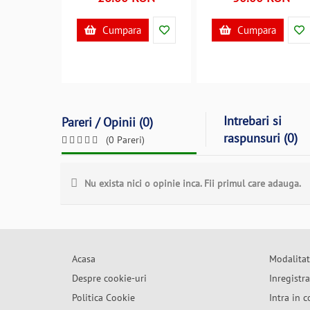
A45012
Cumpara
Cumpara
Intrebari si
Pareri / Opinii (0)
raspunsuri (0)
(0 Pareri)
Nu exista nici o opinie inca. Fii primul care adauga.
Acasa
Modalitat
Despre cookie-uri
Inregistr
Politica Cookie
Intra in c