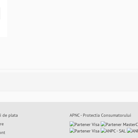
i de plata
APNC - Protectia Consumatorului
are
ont