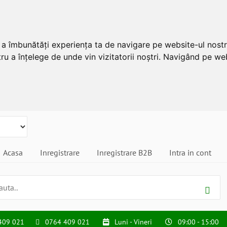
u a îmbunătăți experiența ta de navigare pe website-ul nostr
ru a înțelege de unde vin vizitatorii noștri. Navigând pe web
Acasa
Inregistrare
Inregistrare B2B
Intra in cont
409 021
0764 409 021
Luni - Vineri
09:00 - 15:00