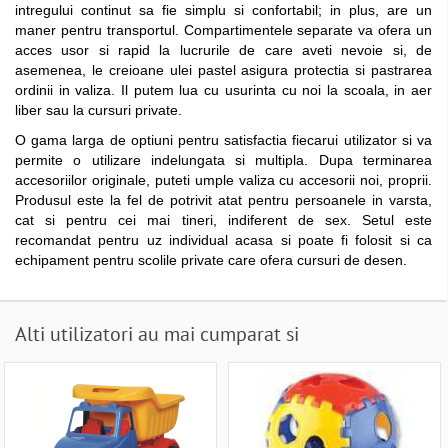
intregului continut sa fie simplu si confortabil; in plus, are un
maner pentru transportul. Compartimentele separate va ofera un
acces usor si rapid la lucrurile de care aveti nevoie si, de
asemenea, le creioane ulei pastel asigura protectia si pastrarea
ordinii in valiza. Il putem lua cu usurinta cu noi la scoala, in aer
liber sau la cursuri private.
O gama larga de optiuni pentru satisfactia fiecarui utilizator si va
permite o utilizare indelungata si multipla. Dupa terminarea
accesoriilor originale, puteti umple valiza cu accesorii noi, proprii.
Produsul este la fel de potrivit atat pentru persoanele in varsta,
cat si pentru cei mai tineri, indiferent de sex. Setul este
recomandat pentru uz individual acasa si poate fi folosit si ca
echipament pentru scolile private care ofera cursuri de desen.
Alti utilizatori au mai cumparat si