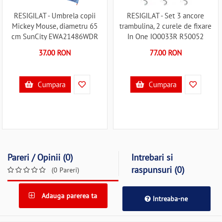
RESIGILAT - Umbrela copii
RESIGILAT - Set 3 ancore
Mickey Mouse, diametru 65
trambulina, 2 curele de fixare
cm SunCity EWA21486WDR
In One IO0033R R50052
R50055
37.00 RON
77.00 RON
Cumpara
Cumpara
Pareri / Opinii (0)
Intrebari si
raspunsuri (0)
(0 Pareri)
Adauga parerea ta
Intreaba-ne