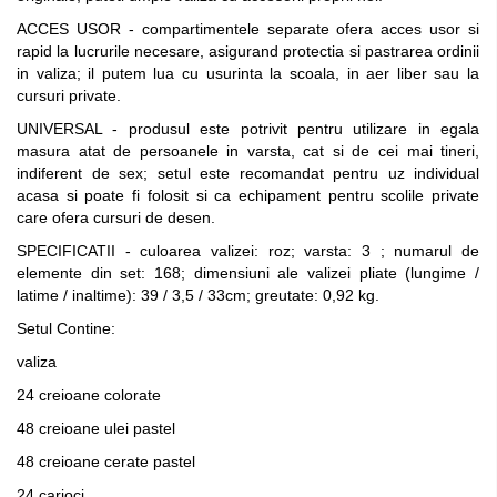
ACCES USOR - compartimentele separate ofera acces usor si
rapid la lucrurile necesare, asigurand protectia si pastrarea ordinii
in valiza; il putem lua cu usurinta la scoala, in aer liber sau la
cursuri private.
UNIVERSAL - produsul este potrivit pentru utilizare in egala
masura atat de persoanele in varsta, cat si de cei mai tineri,
indiferent de sex; setul este recomandat pentru uz individual
acasa si poate fi folosit si ca echipament pentru scolile private
care ofera cursuri de desen.
SPECIFICATII - culoarea valizei: roz; varsta: 3 ; numarul de
elemente din set: 168; dimensiuni ale valizei pliate (lungime /
latime / inaltime): 39 / 3,5 / 33cm; greutate: 0,92 kg.
Setul Contine:
valiza
24 creioane colorate
48 creioane ulei pastel
48 creioane cerate pastel
24 carioci