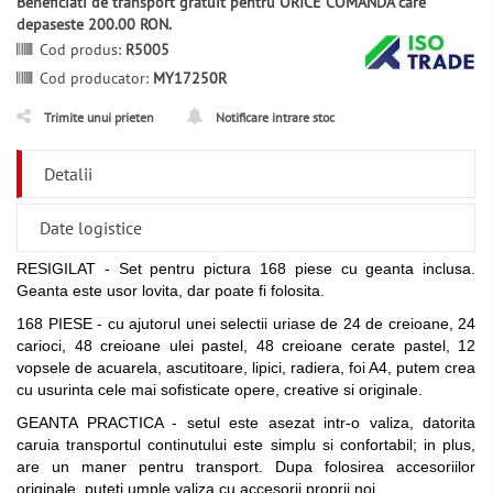
Beneficiati de transport gratuit pentru ORICE COMANDA care
depaseste 200.00 RON.
Cod produs:
R5005
Cod producator:
MY17250R
Trimite unui prieten
Notificare intrare stoc
Detalii
Date logistice
RESIGILAT - Set pentru pictura 168 piese cu geanta inclusa.
Geanta este usor lovita, dar poate fi folosita.
168 PIESE - cu ajutorul unei selectii uriase de 24 de creioane, 24
carioci, 48 creioane ulei pastel, 48 creioane cerate pastel, 12
vopsele de acuarela, ascutitoare, lipici, radiera, foi A4, putem crea
cu usurinta cele mai sofisticate opere, creative si originale.
GEANTA PRACTICA - setul este asezat intr-o valiza, datorita
caruia transportul continutului este simplu si confortabil; in plus,
are un maner pentru transport. Dupa folosirea accesoriilor
originale, puteti umple valiza cu accesorii proprii noi.