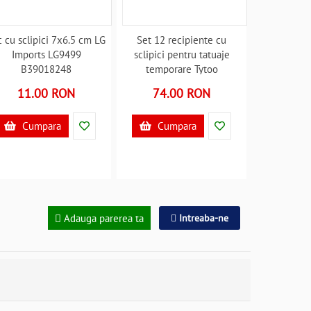
c cu sclipici 7x6.5 cm LG
Set 12 recipiente cu
Imports LG9499
sclipici pentru tatuaje
B39018248
temporare Tytoo
KKCPU2520008
11.00 RON
74.00 RON
B39017915
Cumpara
Cumpara
Adauga parerea ta
Intreaba-ne