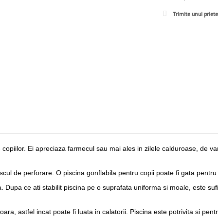
Trimite unui priet
e copiilor. Ei apreciaza farmecul sau mai ales in zilele calduroase, de va
iscul de perforare. O piscina gonflabila pentru copii poate fi gata pentr
 Dupa ce ati stabilit piscina pe o suprafata uniforma si moale, este sufi
ra, astfel incat poate fi luata in calatorii. Piscina este potrivita si pent