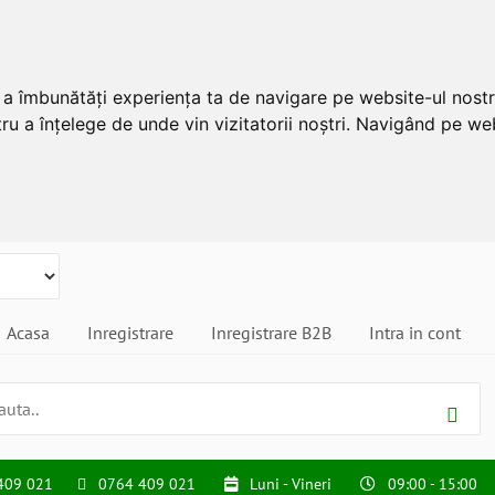
u a îmbunătăți experiența ta de navigare pe website-ul nostr
ru a înțelege de unde vin vizitatorii noștri. Navigând pe web
Acasa
Inregistrare
Inregistrare B2B
Intra in cont
409 021
0764 409 021
Luni - Vineri
09:00 - 15:00