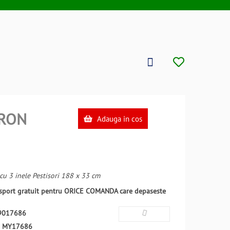
RON
Adauga in cos
 cu 3 inele Pestisori 188 x 33 cm
ansport gratuit pentru ORICE COMANDA care depaseste
9017686
:
MY17686