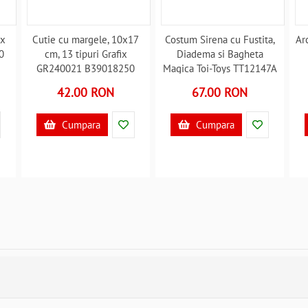
ix
Cutie cu margele, 10x17
Costum Sirena cu Fustita,
Ar
0
cm, 13 tipuri Grafix
Diadema si Bagheta
GR240021 B39018250
Magica Toi-Toys TT12147A
B39017843
42.00 RON
67.00 RON
Cumpara
Cumpara