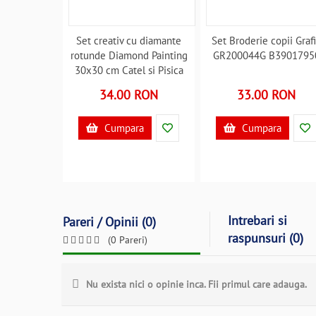
Set creativ cu diamante
Set Broderie copii Graf
rotunde Diamond Painting
GR200044G B3901795
30x30 cm Catel si Pisica
Iso Trade MY17879
34.00 RON
33.00 RON
B39017879
Cumpara
Cumpara
Intrebari si
Pareri / Opinii (0)
raspunsuri (0)
(0 Pareri)
Nu exista nici o opinie inca. Fii primul care adauga.