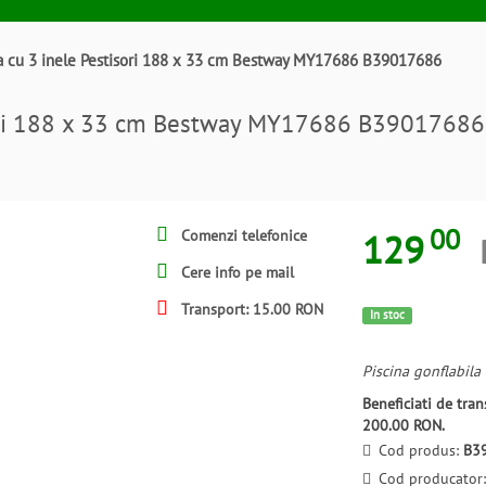
la cu 3 inele Pestisori 188 x 33 cm Bestway MY17686 B39017686
isori 188 x 33 cm Bestway MY17686 B39017686
00
129
Comenzi telefonice
Cere info pe mail
Transport: 15.00 RON
In stoc
Piscina gonflabila
Beneficiati de tr
200.00 RON.
Cod produs:
B3
Cod producator