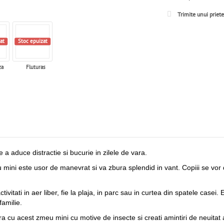
Trimite unui priet
at
Stoc epuizat
za
Fluturas
a aduce distractie si bucurie in zilele de vara.
ini este usor de manevrat si va zbura splendid in vant. Copiii se vor
vitati in aer liber, fie la plaja, in parc sau in curtea din spatele casei.
familie.
ra cu acest zmeu mini cu motive de insecte si creati amintiri de neuitat a