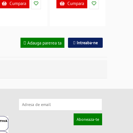
Cumpara
Cumpara
Adauga parerea ta
Intreaba-ne
Aboneaza-te