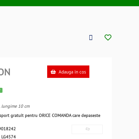
ON
Adauga in cos
r
, lungime 10 cm
ansport gratuit pentru ORICE COMANDA care depaseste
9018242
:
LG4574