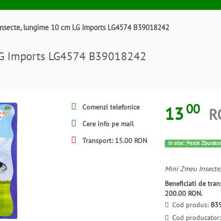
nsecte, lungime 10 cm LG Imports LG4574 B39018242
 LG Imports LG4574 B39018242
00
13
Comenzi telefonice
R
Cere info pe mail
Transport: 15.00 RON
In stoc: Peste Zburato
Mini Zmeu Insecte
Beneficiati de tr
200.00 RON.
Cod produs:
B3
Cod producator