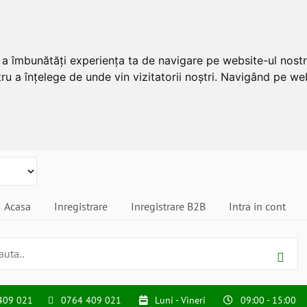
u a îmbunătăți experiența ta de navigare pe website-ul nostr
ru a înțelege de unde vin vizitatorii noștri. Navigând pe web
Acasa
Inregistrare
Inregistrare B2B
Intra in cont
409 021
0764 409 021
Luni - Vineri
09:00 - 15:00