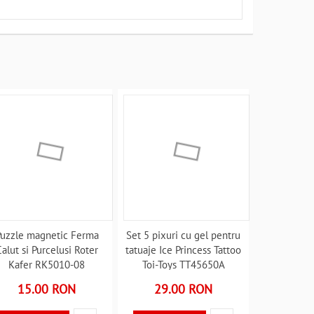
uzzle magnetic Ferma
Set 5 pixuri cu gel pentru
alut si Purcelusi Roter
tatuaje Ice Princess Tattoo
Kafer RK5010-08
Toi-Toys TT45650A
B39017668
B39017889
15.00 RON
29.00 RON