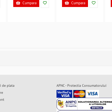
Cumpara
Cumpara
i de plata
APNC - Protectia Consumatorului
are
ont