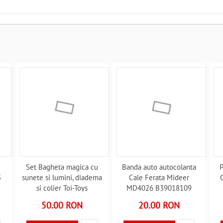
Set Bagheta magica cu
Banda auto autocolanta
P
3
sunete si lumini, diadema
Cale Ferata Mideer
C
si colier Toi-Toys
MD4026 B39018109
TT12545A B39017925
50.00 RON
20.00 RON