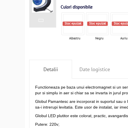
Culori disponibile
Stoc epuizat
Stoc epuizat
Stoc epuiz
Albastru
Negru
Auriu
Detalii
Date logistice
Functioneaza pe baza unui electromagnet si un senz
pur si simplu in aer si chiar sa se invarta in jurul pro
Globul Pamantesc are incorporat in suportul sau o lu
sa-i intrerupi levitatia. Este usor de instalat, iar im
Globul LED plutitor este colorat, practic, avangardist
Putere: 220v;