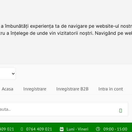
u a îmbunătăți experiența ta de navigare pe website-ul nostr
ru a înțelege de unde vin vizitatorii noștri. Navigând pe web
Acasa
Inregistrare
Inregistrare B2B
Intra in cont
409 021
0764 409 021
Luni - Vineri
09:00 - 15:00