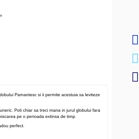
en
bului Pamantesc si ii permite acestuia sa leviteze
ric. Poti chiar sa treci mana in jurul globului fara
ua miscarea pe o perioada extinsa de timp.
cadou perfect.