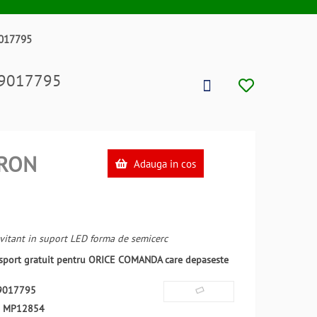
9017795
B39017795
RON
Adauga in cos
vitant in suport LED forma de semicerc
ansport gratuit pentru ORICE COMANDA care depaseste
9017795
:
MP12854