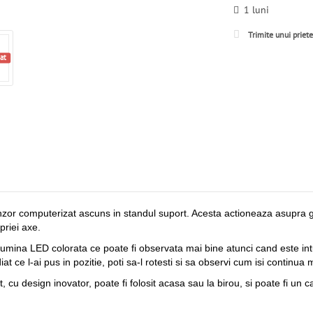
1 luni
Trimite unui priet
at
or computerizat ascuns in standul suport. Acesta actioneaza asupra glo
priei axe.
mina LED colorata ce poate fi observata mai bine atunci cand este intune
ediat ce l-ai pus in pozitie, poti sa-l rotesti si sa observi cum isi contin
, cu design inovator, poate fi folosit acasa sau la birou, si poate fi un 