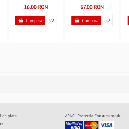
B39011079
Toi-Toys TT12146A
16.00 RON
67.00 RON
B39017864
Cumpara
Cumpara
i de plata
APNC - Protectia Consumatorului
are