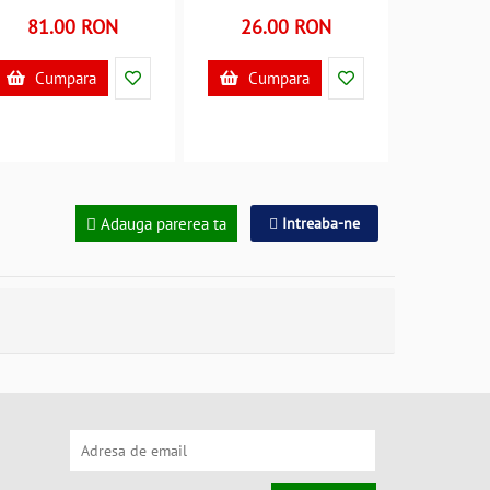
TT46691A B39017853
GRCR2092-23GE1
81.00 RON
26.00 RON
B39018028
Cumpara
Cumpara
Adauga parerea ta
Intreaba-ne