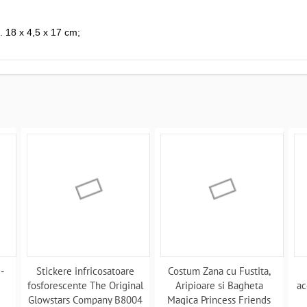
 18 x 4,5 x 17 cm;
-
Stickere infricosatoare
Costum Zana cu Fustita,
fosforescente The Original
Aripioare si Bagheta
ac
Glowstars Company B8004
Magica Princess Friends